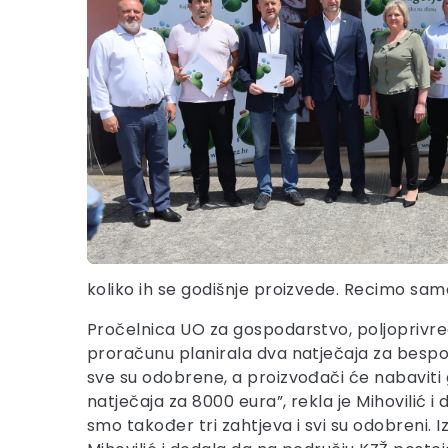
koliko ih se godišnje proizvede. Recimo samo
Pročelnica UO za gospodarstvo, poljoprivred
proračunu planirala dva natječaja za bespovr
sve su odobrene, a proizvođači će nabaviti 
natječaja za 8000 eura”, rekla je Mihovilić i
smo također tri zahtjeva i svi su odobreni. I