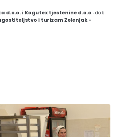
a d.o.o. i Kogutex tjestenine d.o.o
., dok
ugostiteljstvo i turizam Zelenjak -