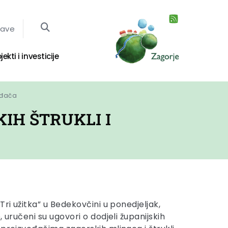
jave
jekti i investicije
vođača
IH ŠTRUKLI I
Tri užitka” u Bedekovčini u ponedjeljak,
, uručeni su ugovori o dodjeli županijskih