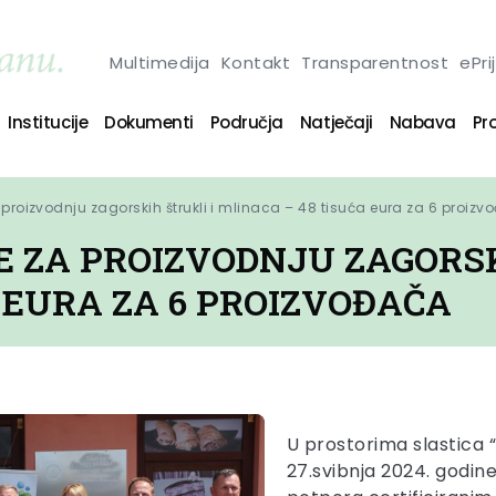
Multimedija
Kontakt
Transparentnost
ePri
Institucije
Dokumenti
Područja
Natječaji
Nabava
Pro
 proizvodnju zagorskih štrukli i mlinaca – 48 tisuća eura za 6 proiz
E ZA PROIZVODNJU ZAGORSK
 EURA ZA 6 PROIZVOĐAČA
U prostorima slastica “
27.svibnja 2024. godine