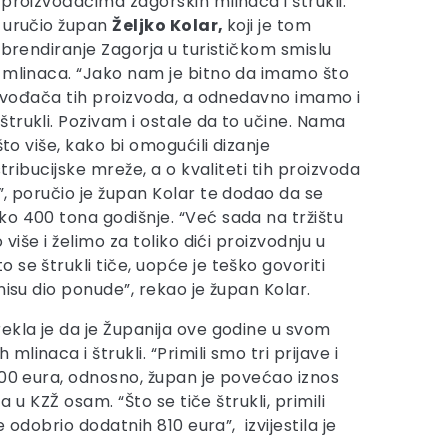
 proizvođačima zagorskih mlinaca i štrukli.
a uručio župan
Željko Kolar,
koji je tom
 brendiranje Zagorja u turističkom smislu
 mlinaca. “Jako nam je bitno da imamo što
oizvođača tih proizvoda, a odnedavno imamo i
trukli. Pozivam i ostale da to učine. Nama
što više, kako bi omogućili dizanje
stribucijske mreže, a o kvaliteti tih proizvoda
”, poručio je župan Kolar te dodao da se
o 400 tona godišnje. “Već sada na tržištu
 više i želimo za toliko dići proizvodnju u
se štrukli tiče, uopće je teško govoriti
nisu dio ponude”, rekao je župan Kolar.
ekla je da je Županija ove godine u svom
naca i štrukli. “Primili smo tri prijave i
000 eura, odnosno, župan je povećao iznos
 u KZŽ osam. “Što se tiče štrukli, primili
 odobrio dodatnih 810 eura”, izvijestila je