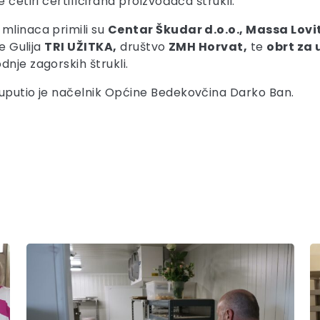
 četiri certificirana proizvođača štrukli.
mlinaca primili su
Centar Škudar d.o.o., Massa Lovit
e Gulija
TRI UŽITKA,
društvo
ZMH Horvat,
te
obrt za 
dnje zagorskih štrukli.
 uputio je načelnik Općine Bedekovčina Darko Ban.