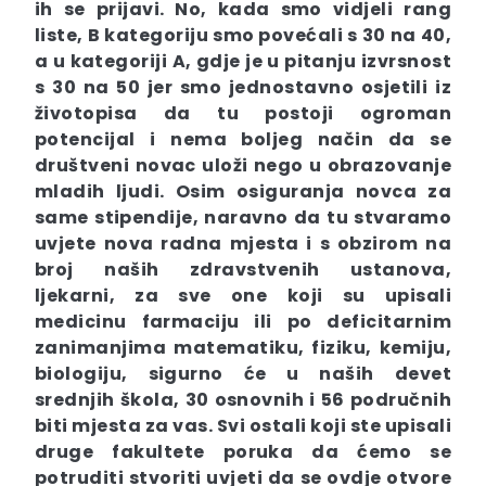
ih se prijavi. No, kada smo vidjeli rang
liste, B kategoriju smo povećali s 30 na 40,
a u kategoriji A, gdje je u pitanju izvrsnost
s 30 na 50 jer smo jednostavno osjetili iz
životopisa da tu postoji ogroman
potencijal i nema boljeg način da se
društveni novac uloži nego u obrazovanje
mladih ljudi. Osim osiguranja novca za
same stipendije, naravno da tu stvaramo
uvjete nova radna mjesta i s obzirom na
broj naših zdravstvenih ustanova,
ljekarni, za sve one koji su upisali
medicinu farmaciju ili po deficitarnim
zanimanjima matematiku, fiziku, kemiju,
biologiju, sigurno će u naših devet
srednjih škola, 30 osnovnih i 56 područnih
biti mjesta za vas. Svi ostali koji ste upisali
druge fakultete poruka da ćemo se
potruditi stvoriti uvjeti da se ovdje otvore