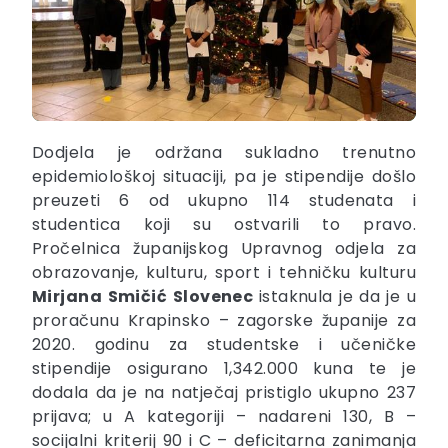
Dodjela je održana sukladno trenutno
epidemiološkoj situaciji, pa je stipendije došlo
preuzeti 6 od ukupno 114 studenata i
studentica koji su ostvarili to pravo.
Pročelnica županijskog Upravnog odjela za
obrazovanje, kulturu, sport i tehničku kulturu
Mirjana Smičić Slovenec
istaknula je da je u
proračunu Krapinsko – zagorske županije za
2020. godinu za studentske i učeničke
stipendije osigurano 1,342.000 kuna te je
dodala da je na natječaj pristiglo ukupno 237
prijava; u A kategoriji – nadareni 130, B –
socijalni kriterij 90 i C – deficitarna zanimanja