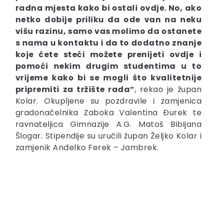
radna mjesta kako bi ostali ovdje. No, ako
netko dobije priliku da ode van na neku
višu razinu, samo vas molimo da ostanete
s nama u kontaktu i da to dodatno znanje
koje ćete steći možete prenijeti ovdje i
pomoći nekim drugim studentima u to
vrijeme kako bi se mogli što kvalitetnije
pripremiti za tržište rada“
, rekao je župan
Kolar. Okupljene su pozdravile i zamjenica
gradonačelnika Zaboka Valentina Đurek te
ravnateljica Gimnazije A.G. Matoš Bibijana
Šlogar. Stipendije su uručili župan Željko Kolar i
zamjenik Anđelko Ferek – Jambrek.