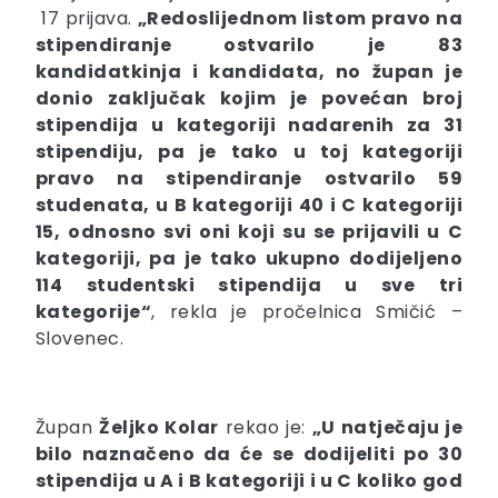
17 prijava.
„Redoslijednom listom pravo na
stipendiranje ostvarilo je 83
kandidatkinja i kandidata, no župan je
donio zaključak kojim je povećan broj
stipendija u kategoriji nadarenih za 31
stipendiju, pa je tako u toj kategoriji
pravo na stipendiranje ostvarilo 59
studenata, u B kategoriji 40 i C kategoriji
15, odnosno svi oni koji su se prijavili u C
kategoriji, pa je tako ukupno dodijeljeno
114 studentski stipendija u sve tri
kategorije“
, rekla je pročelnica Smičić –
Slovenec.
Župan
Željko Kolar
rekao je:
„U natječaju je
bilo naznačeno da će se dodijeliti po 30
stipendija u A i B kategoriji i u C koliko god