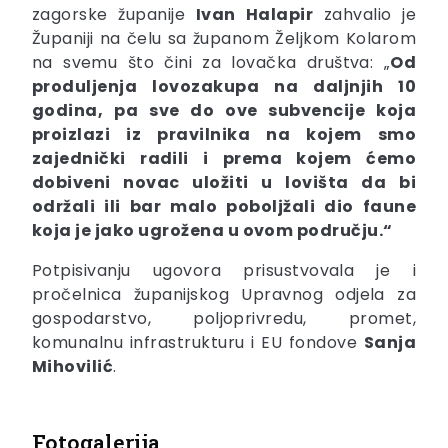
zagorske županije
Ivan
Halapir
zahvalio je
Županiji na čelu sa županom Željkom Kolarom
na svemu što čini za lovačka društva: „
Od
produljenja lovozakupa na daljnjih 10
godina, pa sve do ove subvencije koja
proizlazi iz pravilnika na kojem smo
zajednički radili i prema kojem ćemo
dobiveni novac uložiti u lovišta da bi
održali ili bar malo poboljžali dio faune
koja je jako ugrožena u ovom području.“
Potpisivanju ugovora prisustvovala je i
pročelnica županijskog Upravnog odjela za
gospodarstvo, poljoprivredu, promet,
komunalnu infrastrukturu i EU fondove
Sanja
Mihovilić
.
Fotogalerija