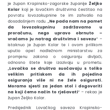
je župan Krapinsko-zagorske županije
Željko
Kolar
koji je lovačkim društvima čestitao na
povratu lovozakupnine te im zahvalio na
dosadašnjem radu. „
Ne pada nam na pamet
da lovozakupninu zadržavamo u
proračunu, nego upravo obrnuto –
vraćamo ju natrag društvima i savezu
“ –
istaknuo je župan Kolar te i ovom prilikom
uputio apel nadležnom ministarstvu za
promjenu zakona o osiguranju divljači,
odnosno štete koje izazivaju u prometu.
„
Lovačka se društva suočavaju s toliko
velikim pritiskom da ih pojedina
osiguranja više ni ne žele osigurati.
Moramo sjesti za jedan stol i dogovoriti
na koji ćemo način to rješavati
“ – rekao je
župan Željko Kolar.
Predsjednik Lovačkog saveza Krapinsko-