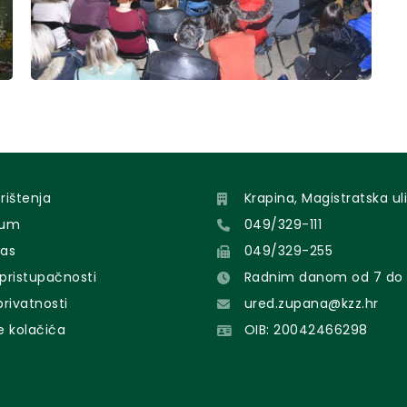
orištenja
Krapina, Magistratska uli
sum
049/329-111
nas
049/329-255
 pristupačnosti
Radnim danom od 7 do 
 privatnosti
ured.zupana@kzz.hr
e kolačića
OIB: 20042466298