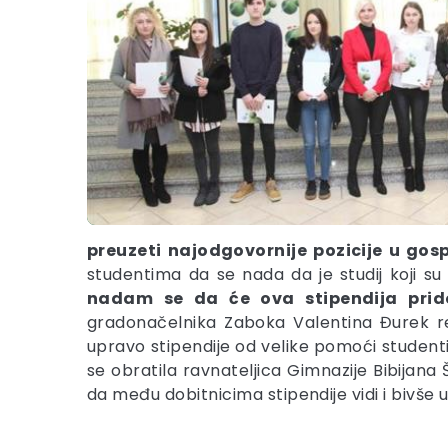
preuzeti najodgovornije pozicije u gosp
studentima da se nada da je studij koji su 
nadam se da će ova stipendija prido
gradonačelnika Zaboka Valentina Đurek rek
upravo stipendije od velike pomoći studenti
se obratila ravnateljica Gimnazije Bibijana 
da među dobitnicima stipendije vidi i bivše 