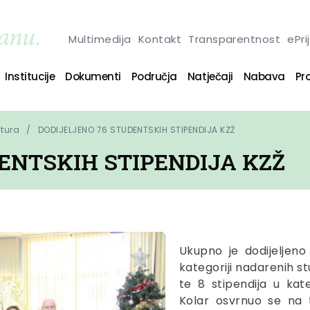
Multimedija
Kontakt
Transparentnost
ePri
Institucije
Dokumenti
Područja
Natječaji
Nabava
Pro
ltura
DODIJELJENO 76 STUDENTSKIH STIPENDIJA KZŽ
ENTSKIH STIPENDIJA KZŽ
Ukupno je dodijeljeno
kategoriji nadarenih st
te 8 stipendija u kate
Kolar osvrnuo se na t