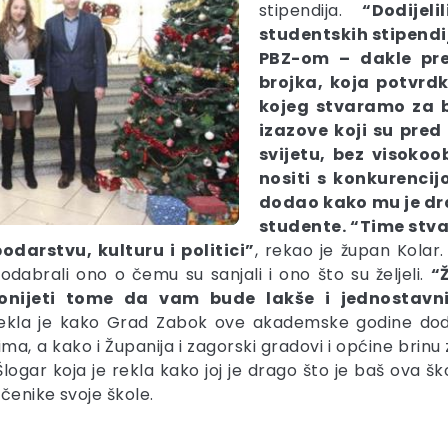
stipendija.
“Dodijel
studentskih stipendija
PBZ-om – dakle prek
brojka, koja potvrd
kojeg stvaramo za b
izazove koji su pre
svijetu, bez visok
nositi s konkurencij
dodao kako mu je dra
studente. “Time stv
odarstvu, kulturu i politici”
, rekao je župan Kolar
odabrali ono o čemu su sanjali i ono što su željeli.
“
nijeti tome da vam bude lakše i jednostavnij
la je kako Grad Zabok ove akademske godine dodijel
ma, a kako i Županija i zagorski gradovi i općine bri
Šlogar koja je rekla kako joj je drago što je baš ova 
učenike svoje škole.