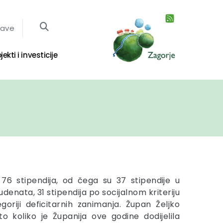
jave
jekti i investicije
 76 stipendija, od čega su 37 stipendije u
udenata, 31 stipendija po socijalnom kriteriju
goriji deficitarnih zanimanja. Župan Željko
o koliko je Županija ove godine dodijelila