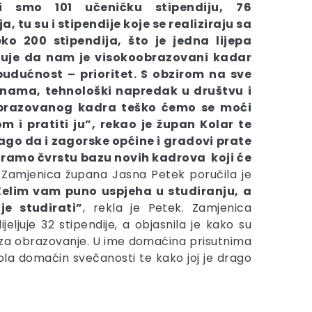
ili smo 101 učeničku stipendiju, 76
, tu su i stipendije koje se realiziraju sa
o 200 stipendija, što je jedna lijepa
kuje da nam je visokoobrazovani kadar
udućnost – prioritet. S obzirom na sve
d nama, tehnološki napredak u društvu i
oobrazovanog kadra teško ćemo se moći
om i pratiti ju”, rekao je župan Kolar te
go da i zagorske općine i gradovi prate
aramo čvrstu bazu novih kadrova koji će
. Zamjenica župana Jasna Petek poručila je
Želim vam puno uspjeha u studiranju, a
e studirati”
, rekla je Petek. Zamjenica
juje 32 stipendije, a objasnila je kako su
nu za obrazovanje. U ime domaćina prisutnima
škola domaćin svečanosti te kako joj je drago