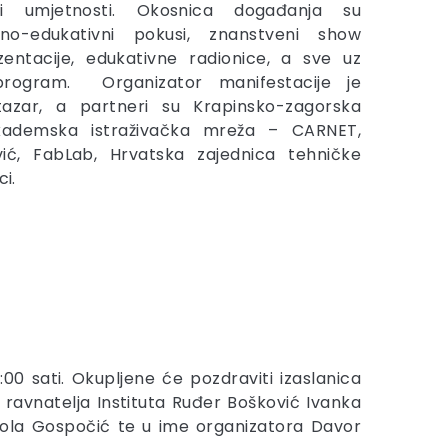
 i umjetnosti. Okosnica događanja su
veno-edukativni pokusi, znanstveni show
entacije, edukativne radionice, a sve uz
program. Organizator manifestacije je
tazar, a partneri su Krapinsko-zagorska
akademska istraživačka mreža – CARNET,
vić, FabLab, Hrvatska zajednica tehničke
ci.
00 sati. Okupljene će pozdraviti izaslanica
ravnatelja Instituta Ruđer Bošković Ivanka
kola Gospočić te u ime organizatora Davor