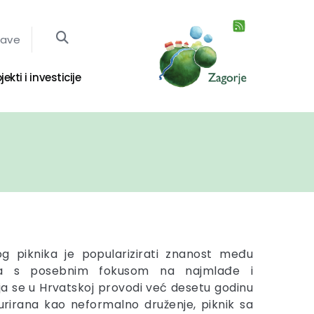
jave
jekti i investicije
og piknika je popularizirati znanost među
 a s posebnim fokusom na najmlađe i
ija se u Hrvatskoj provodi već desetu godinu
urirana kao neformalno druženje, piknik sa