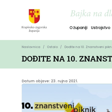
O županiji
Ustrojstvo
Naslovnica
Ostalo
Dođite na 10. Znanstveni pikni
DOĐITE NA 10. ZNANST
Datum objave: 23. rujna 2021.