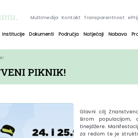
Multimedija
Kontakt
Transparentnost
ePri
Institucije
Dokumenti
Područja
Natječaji
Nabava
Pro
k!
VENI PIKNIK!
Glavni cilj Znanstven
širom populacijom,
tinejdžere. Manifestac
za redom te je strukt