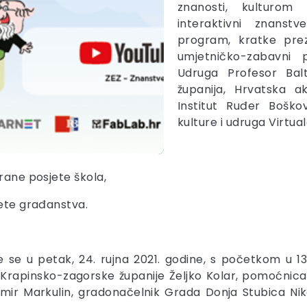
znanosti, kulturom
interaktivni znanst
program, kratke prez
umjetničko-zabavni 
Udruga Profesor Bal
županija, Hrvatska 
Institut Ruđer Boško
kulture i udruga Virtual
rane posjete škola,
jete građanstva.
se u petak, 24. rujna 2021. godine, s početkom u 13:
Krapinsko-zagorske županije Željko Kolar, pomoćnica 
mir Markulin, gradonačelnik Grada Donja Stubica Ni