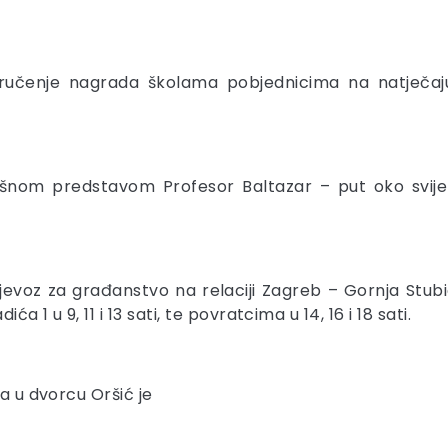
učenje nagrada školama pobjednicima na natječaju D
išnom predstavom Profesor Baltazar – put oko svije
rijevoz za građanstvo na relaciji Zagreb – Gornja Stu
1 u 9, 11 i 13 sati, te povratcima u 14, 16 i 18 sati.
na u dvorcu Oršić je