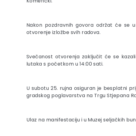
Komerički.
Nakon pozdravnih govora održat će se ur
otvorenje izložbe svih radova.
Svečanost otvorenja zaključit će se kazal
lutaka s početkom u 14:00 sati.
U subotu 25. rujna osiguran je besplatni p
gradskog poglavarstva na Trgu Stjepana Radića 
Ulaz na manifestaciju i u Muzej seljačkih bu