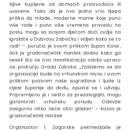
šljive kupljene od domaćih proizvođača ili
uvezene. Tako da je ovo jedna vrlo lijepa
prilika da mlade, moderne mame koje puno
više rade i puno više vremena provedu na
poslu, mogu sa svojom djecom doći ovdje na
igralište u Dubravu Zabočku i vidjeti kako se to
radi“ – poručio je ovom prilikom župan Kolar,
dok je gradonačelnik Hanžek dodao kako ga
veseli što se ova manifestacija odvija upravo
na području Grada Zaboka. „Zalažemo se da
organizacija bude na vrhunskom nivou i ovom
prilikom pozivam naše sugrađane i ljude iz
cijele županije da dođu, opuste se i uživaju.
Pripremljeno je i nešto za prezalogajiti, mogu
garantirati vrhunsku ponudu. Odavde
zasigurno nitko neće otići gladan“ – kazao je
gradonačelnik Hanžek
Organizator 1. Zagorske pekmezijade je