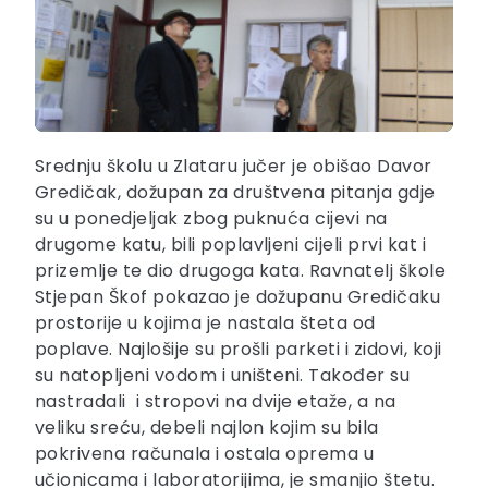
Srednju školu u Zlataru jučer je obišao Davor
Gredičak, dožupan za društvena pitanja gdje
su u ponedjeljak zbog puknuća cijevi na
drugome katu, bili poplavljeni cijeli prvi kat i
prizemlje te dio drugoga kata. Ravnatelj škole
Stjepan Škof pokazao je dožupanu Gredičaku
prostorije u kojima je nastala šteta od
poplave. Najlošije su prošli parketi i zidovi, koji
su natopljeni vodom i uništeni. Također su
nastradali i stropovi na dvije etaže, a na
veliku sreću, debeli najlon kojim su bila
pokrivena računala i ostala oprema u
učionicama i laboratorijima, je smanjio štetu.