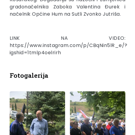
gradonačelnika Zaboka Valentina Đurek i
načelnik Općine Hum na Sutli Zvonko Jutriša.
LINK NA VIDEO:
https://www.instagram.com/p/CBqNin5lR_e/?
igshid=1tmlp4oelrirh
Fotogalerija