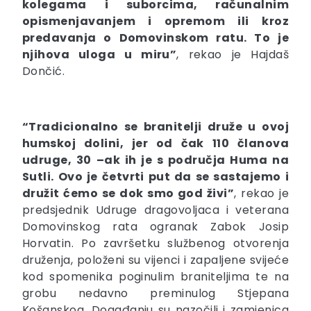
kolegama i suborcima, računalnim
opismenjavanjem i opremom ili kroz
predavanja o Domovinskom ratu. To je
njihova uloga u miru”
, rekao je Hajdaš
Dončić.
“Tradicionalno se branitelji druže u ovoj
humskoj dolini, jer od čak 110 članova
udruge, 30 –ak ih je s područja Huma na
Sutli. Ovo je četvrti put da se sastajemo i
družit ćemo se dok smo god živi”
, rekao je
predsjednik Udruge dragovoljaca i veterana
Domovinskog rata ogranak Zabok Josip
Horvatin. Po završetku službenog otvorenja
druženja, položeni su vijenci i zapaljene svijeće
kod spomenika poginulim braniteljima te na
grobu nedavno preminulog Stjepana
Košanskog. Događanju su nazočili i zamjenica