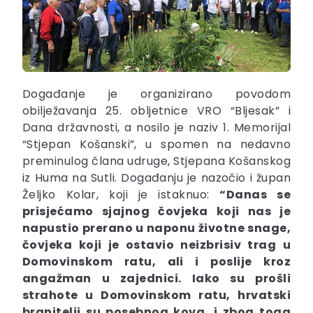
Događanje je organizirano povodom
obilježavanja 25. obljetnice VRO “Bljesak” i
Dana državnosti, a nosilo je naziv 1. Memorijal
“Stjepan Košanski”, u spomen na nedavno
preminulog člana udruge, Stjepana Košanskog
iz Huma na Sutli. Događanju je nazočio i župan
Željko Kolar, koji je istaknuo:
“Danas se
prisjećamo sjajnog čovjeka koji nas je
napustio prerano u naponu životne snage,
čovjeka koji je ostavio neizbrisiv trag u
Domovinskom ratu, ali i poslije kroz
angažman u zajednici. Iako su prošli
strahote u Domovinskom ratu, hrvatski
branitelji su posebnog kova, i zbog toga