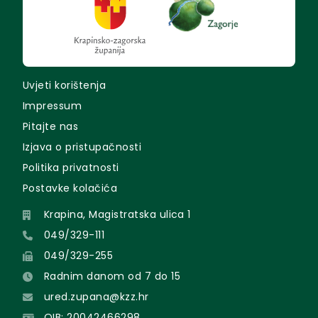
Uvjeti korištenja
Impressum
Pitajte nas
Izjava o pristupačnosti
Politika privatnosti
Postavke kolačića
Krapina, Magistratska ulica 1
049/329-111
049/329-255
Radnim danom od 7 do 15
ured.zupana@kzz.hr
OIB: 20042466298