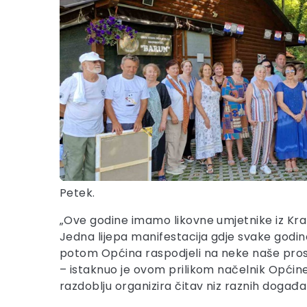
Petek.
„Ove godine imamo likovne umjetnike iz Kr
Jedna lijepa manifestacija gdje svake godine 
potom Općina raspodjeli na neke naše prostor
– istaknuo je ovom prilikom načelnik Općin
razdoblju organizira čitav niz raznih događa