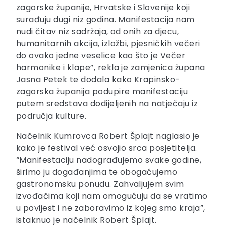
zagorske županije, Hrvatske i Slovenije koji
surađuju dugi niz godina. Manifestacija nam
nudi čitav niz sadržaja, od onih za djecu,
humanitarnih akcija, izložbi, pjesničkih večeri
do ovako jedne veselice kao što je Večer
harmonike i klape”, rekla je zamjenica župana
Jasna Petek te dodala kako Krapinsko-
zagorska županija podupire manifestaciju
putem sredstava dodijeljenih na natječaju iz
područja kulture.
Načelnik Kumrovca Robert Šplajt naglasio je
kako je festival već osvojio srca posjetitelja.
“Manifestaciju nadograđujemo svake godine,
širimo ju događanjima te obogaćujemo
gastronomsku ponudu. Zahvaljujem svim
izvođačima koji nam omogućuju da se vratimo
u povijest i ne zaboravimo iz kojeg smo kraja”,
istaknuo je načelnik Robert Šplajt.