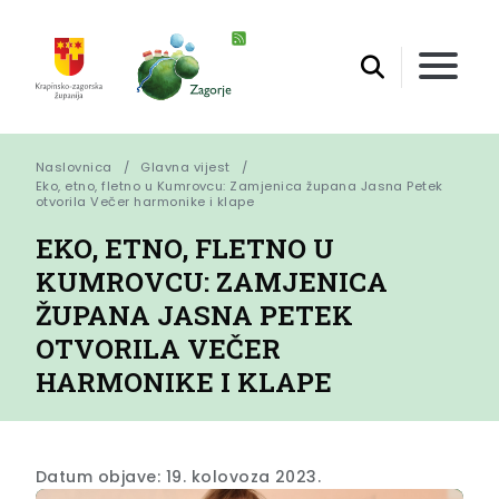
Naslovnica
Glavna vijest
Eko, etno, fletno u Kumrovcu: Zamjenica župana Jasna Petek 
otvorila Večer harmonike i klape
EKO, ETNO, FLETNO U
KUMROVCU: ZAMJENICA
ŽUPANA JASNA PETEK
OTVORILA VEČER
HARMONIKE I KLAPE
Datum objave: 19. kolovoza 2023.