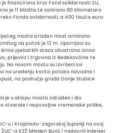
je financirana kroz Fond solidarnosti EU,
o je 11 klizišta te sanirano 60 kilometara
n preko Fonda solidarnosti, a 400 tisuća eura
stojećeg mosta izrađen most armirano
komitog na potok je 12 m. Upornjaci su
 širina pješačkih staza obostrano iznosi
, prijevoz i trgovina iz Bedekovčine te
u. Na novom mostu su izvršeni svi
ovi na uređenju korita potoka nizvodno i
opust, na području grada Donje Stubice
a je u sklopu mosta odrađen i dio
e stvarale i nepovoljne vremenske prilike,
UC-u i Krapinsko-zagorskoj županiji na ovoj
ja ŽUC-a KZŽ Mladen Burić i nadzorni inženjer