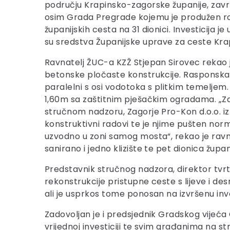
području Krapinsko-zagorske županije, završ
osim Grada Pregrade kojemu je produžen rok.
županijskih cesta na 31 dionici. Investicija j
su sredstva Županijske uprave za ceste Kra
Ravnatelj ŽUC-a KZŽ Stjepan Sirovec rekao
betonske pločaste konstrukcije. Rasponska du
paralelni s osi vodotoka s plitkim temeljem.
1,60m sa zaštitnim pješačkim ogradama. „Za
stručnom nadzoru, Zagorje Pro-Kon d.o.o. i
konstruktivni radovi te je njime pušten norm
uzvodno u zoni samog mosta“, rekao je ravn
sanirano i jedno klizište te pet dionica župani
Predstavnik stručnog nadzora, direktor tvr
rekonstrukcije pristupne ceste s lijeve i 
ali je usprkos tome ponosan na izvršenu inve
Zadovoljan je i predsjednik Gradskog vijeća
vrijednoj investiciji te svim građanima na s