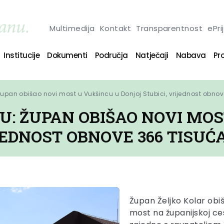
Multimedija
Kontakt
Transparentnost
ePri
Institucije
Dokumenti
Područja
Natječaji
Nabava
Pro
Župan obišao novi most u Vukšincu u Donjoj Stubici, vrijednost obno
U: ŽUPAN OBIŠAO NOVI MO
JEDNOST OBNOVE 366 TISUĆ
Župan Željko Kolar obiša
most na županijskoj ces