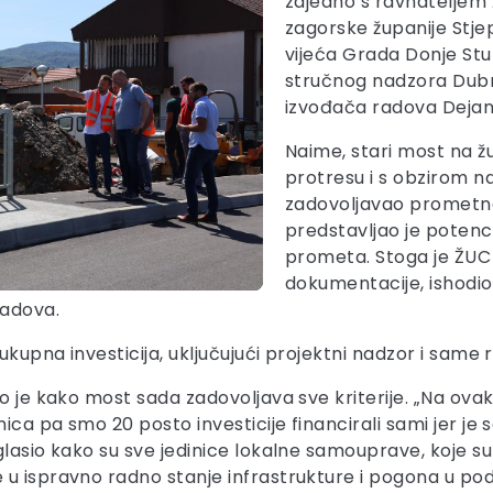
zajedno s ravnateljem
zagorske županije St
vijeća Grada Donje St
stručnog nadzora Du
izvođača radova Deja
Naime, stari most na žu
protresu i s obzirom n
zadovoljavao prometno
predstavljao je potenc
prometa. Stoga je ŽUC 
dokumentacije, ishodi
radova.
ukupna investicija, uključujući projektni nadzor i same 
o je kako most sada zadovoljava sve kriterije. „Na ovak
ica pa smo 20 posto investicije financirali sami jer je 
glasio kako su sve jedinice lokalne samouprave, koje s
 u ispravno radno stanje infrastrukture i pogona u pod