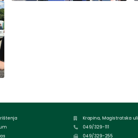
orištenja
Krapina, Magistratska uli
sum
049/329-111
nas
049/329-255