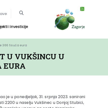
jave
jekti i investicije
ve 366 tisuća eura
ST U VUKŠINCU U
A EURA
o je u ponedjeljak, 31. srpnja 2023. sanirani
ti 2200 u naselju Vukšinec u Donjoj Stubici,