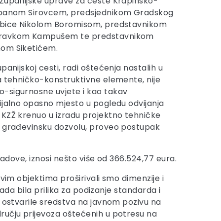
 Županijske uprave za ceste Krapinsko-
jepanom Sirovcem, predsjednikom Gradskog
ubice Nikolom Boromisom, predstavnikom
bravkom Kampušem te predstavnikom
nom Siketićem.
panijskoj cesti, radi oštećenja nastalih u
a tehničko-konstruktivne elemente, nije
-sigurnosne uvjete i kao takav
ijalno opasno mjesto u pogledu odvijanja
KZŽ krenuo u izradu projektno tehničke
o građevinsku dozvolu, proveo postupak
radove, iznosi nešto više od 366.524,77 eura.
vim objektima proširivali smo dimenzije i
sada bila prilika za podizanje standarda i
u ostvarile sredstva na javnom pozivu na
ručju prijevoza oštećenih u potresu na