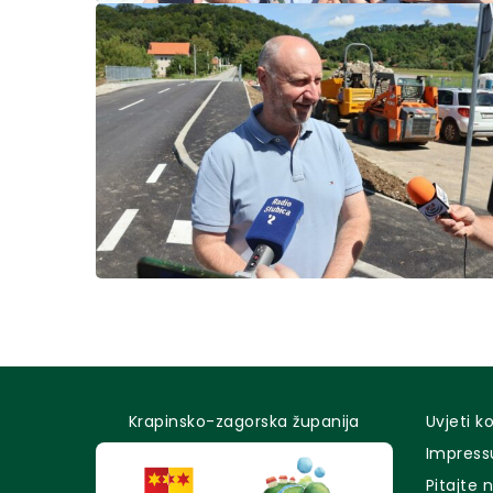
Krapinsko-zagorska županija
Uvjeti k
Impres
Pitajte 