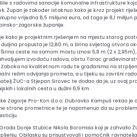
ile s radovima sanacije komunalne infrastrukture koja 
 Župan je također istaknuo kako je kroz projekt riješen
e ukupno vrijedna 8,5 milijuna eura, od toga je 8,1 miliju
pinsko-zagorske županije.
 je kako je projektnim rješenjem na mjestu starog po
ljina propusta je 12,80 m, a širina svijetlog otvora o
 Širina ceste na samom mostu iznosi 5,9 m (2 x 2,95m),
hvaljujem izvođaču radova, obrtu Tarac građevinarstvo
z Zaboka na kvalitetnom radu te građanima na strpljenj
alni režim odvijanja prometa, a u tijeku su završni rad
atelj ŽUC-a Stjepan Sirovec te dodao da je, uz ovaj pr
jskih i lokalnih cesta u dužini 6,9 km.
tke Zagorje Pro-Kon d.o.o. Dubravko Kampuš rekao je d
desne strane prometnice te je napomenuo da su problem
sticiju.
 Grada Donje Stubice Nikola Boromisa koji je zahvalio Ž
trpljenju. Obilasku su prisustvovali i pomoćnik ravnatel