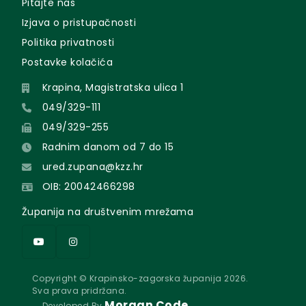
Pitajte nas
Izjava o pristupačnosti
Politika privatnosti
Postavke kolačića
Krapina, Magistratska ulica 1
049/329-111
049/329-255
Radnim danom od 7 do 15
ured.zupana@kzz.hr
OIB: 20042466298
Županija na društvenim mrežama
Copyright © Krapinsko-zagorska županija 2026.
Sva prava pridržana.
Morgan Code
Developed By