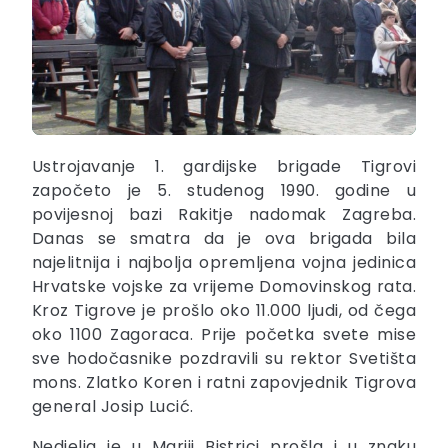
Ustrojavanje 1. gardijske brigade Tigrovi
započeto je 5. studenog 1990. godine u
povijesnoj bazi Rakitje nadomak Zagreba.
Danas se smatra da je ova brigada bila
najelitnija i najbolja opremljena vojna jedinica
Hrvatske vojske za vrijeme Domovinskog rata.
Kroz Tigrove je prošlo oko 11.000 ljudi, od čega
oko 1100 Zagoraca. Prije početka svete mise
sve hodočasnike pozdravili su rektor Svetišta
mons. Zlatko Koren i ratni zapovjednik Tigrova
general Josip Lucić.
Nedjelja je u Mariji Bistrici prošla i u znaku