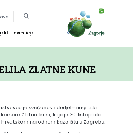
jave
jekti i investicije
ELILA ZLATNE KUNE
sustvovao je svečanosti dodjele nagrada
omore Zlatna kuna, koja je 30. listopada
u Hrvatskom narodnom kazalištu u Zagrebu.