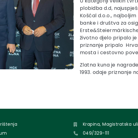
U kategoriji velikih tvr
plobidba d.d, najuspje
Košćal d.o.o., najbolji
banke i društva za osig
Erste&Steiermärkische 
životno djelo pripalo j
priznanje pripalo
Hrva
mosta i cestovno pove
Zlatna kuna je nagra
1993. odaje priznanje n
orištenja
Krapina, Magistratska uli
sum
049/329-111