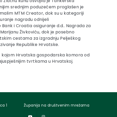
tki Zlatnu kunu osvojila je Tankerska
šnijim srednjim poduzećem proglašen je
m malim MTM Creator, dok su u kategoriji
uranje nagradu odnijeli
Bank i Croatia osiguranje d.d..
Nagrada za
e Marijanu Živkoviću, dok je posebno
tskim cestama za izgradnju Pelješkog
zivanje Republike Hrvatske.
de kojom Hrvatska gospodarska komora od
ajuspješnijim tvrtkama u Hrvatskoj.
ca 1
Županija na društvenim mrežama