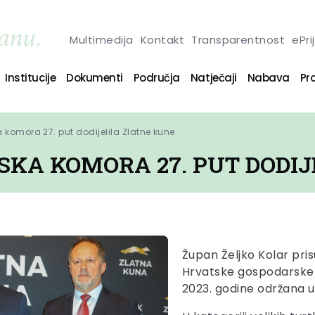
Multimedija
Kontakt
Transparentnost
ePri
Institucije
Dokumenti
Područja
Natječaji
Nabava
Pro
komora 27. put dodijelila Zlatne kune
KA KOMORA 27. PUT DODIJ
Župan Željko Kolar pri
Hrvatske gospodarske k
2023. godine održana 