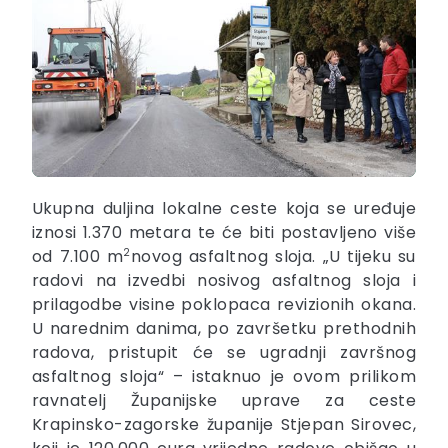
Ukupna duljina lokalne ceste koja se uređuje
iznosi 1.370 metara te će biti postavljeno više
od 7.100 m
2
novog asfaltnog sloja. „U tijeku su
radovi na izvedbi nosivog asfaltnog sloja i
prilagodbe visine poklopaca revizionih okana.
U narednim danima, po završetku prethodnih
radova, pristupit će se ugradnji završnog
asfaltnog sloja“ – istaknuo je ovom prilikom
ravnatelj Županijske uprave za ceste
Krapinsko-zagorske županije Stjepan Sirovec,