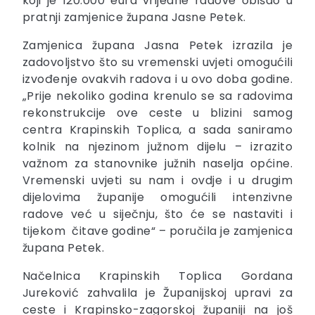
koji je 120.000 eura vrijedne radove obišao u
pratnji zamjenice župana Jasne Petek.
Zamjenica župana Jasna Petek izrazila je
zadovoljstvo što su vremenski uvjeti omogućili
izvođenje ovakvih radova i u ovo doba godine.
„Prije nekoliko godina krenulo se sa radovima
rekonstrukcije ove ceste u blizini samog
centra Krapinskih Toplica, a sada saniramo
kolnik na njezinom južnom dijelu – izrazito
važnom za stanovnike južnih naselja općine.
Vremenski uvjeti su nam i ovdje i u drugim
dijelovima županije omogućili intenzivne
radove već u siječnju, što će se nastaviti i
tijekom čitave godine“ – poručila je zamjenica
župana Petek.
Načelnica Krapinskih Toplica Gordana
Jureković zahvalila je Županijskoj upravi za
ceste i Krapinsko-zagorskoj županiji na još