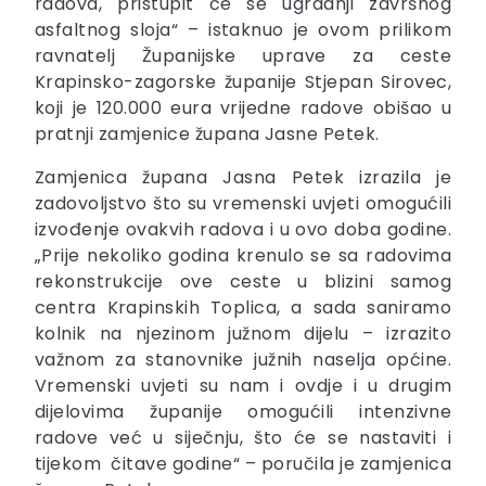
radova, pristupit će se ugradnji završnog
asfaltnog sloja“ – istaknuo je ovom prilikom
ravnatelj Županijske uprave za ceste
Krapinsko-zagorske županije Stjepan Sirovec,
koji je 120.000 eura vrijedne radove obišao u
pratnji zamjenice župana Jasne Petek.
Zamjenica župana Jasna Petek izrazila je
zadovoljstvo što su vremenski uvjeti omogućili
izvođenje ovakvih radova i u ovo doba godine.
„Prije nekoliko godina krenulo se sa radovima
rekonstrukcije ove ceste u blizini samog
centra Krapinskih Toplica, a sada saniramo
kolnik na njezinom južnom dijelu – izrazito
važnom za stanovnike južnih naselja općine.
Vremenski uvjeti su nam i ovdje i u drugim
dijelovima županije omogućili intenzivne
radove već u siječnju, što će se nastaviti i
tijekom čitave godine“ – poručila je zamjenica