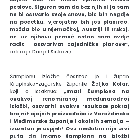
poslove. Siguran sam da bez njih ni ja sam
ne bi ostvario svoje snove, bio bih negdje
na početku, vjerojatno bih još planirao,
možda bio u Njemačkoj, Austriji ili Irskoj,
no uz njihovu pomoć ostao sam ovdje
radit i ostvarivat zajedničke planove“
,
rekao je Danijel Sinković.
Šampionu izložbe čestitao je i župan
Krapinsko-zagorske županije
Željko Kolar
,
koji je istaknuo:
„Imati šampiona na
ovakvoj renomiranoj međunarodnoj
izložbi, ostvariti ovakve rezultate pokraj
brojnih sjajnih proizvođača iz Varaždinske
i Međimurske županije i okolnih zemalja –
izuzetan je uspjeh! Ovo međutim nije prvi
puta da imamo šampiona na izložbi