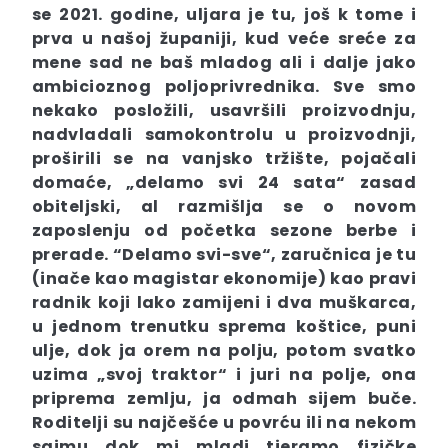
se 2021. godine, uljara je tu, još k tome i
prva u našoj županiji, kud veće sreće za
mene sad ne baš mladog ali i dalje jako
ambicioznog poljoprivrednika. Sve smo
nekako posložili, usavršili proizvodnju,
nadvladali samokontrolu u proizvodnji,
proširili se na vanjsko tržište, pojačali
domaće, „delamo svi 24 sata“ zasad
obiteljski, al razmišlja se o novom
zaposlenju od početka sezone berbe i
prerade. “Delamo svi-sve“, zaručnica je tu
(inače kao magistar ekonomije) kao pravi
radnik koji lako zamijeni i dva muškarca,
u jednom trenutku sprema koštice, puni
ulje, dok ja orem na polju, potom svatko
uzima „svoj traktor“ i juri na polje, ona
priprema zemlju, ja odmah sijem buče.
Roditelji su najčešće u povrću ili na nekom
sajmu dok mi mladi tjeramo fizičke