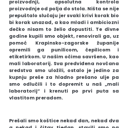
proizvodnji, apsolutna kontrola
proizvodnje od polja do stola. Ništa se nije
prepuštalo slučaju jer svaki krivi korak bio
bi korak unazad, a kao mladi i ambiciozni
dečko nisam to želio dopustiti. Te divne
godine kupili smo objekt, renovirali ga, uz
pomoć Krapinsko-zagorske županije
opremili ga punilicom, čepilicom i
etiketirkom. U našim očima savršeno, kao
mali laboratorij. Sva predviđena novčana
sredstva smo uložili, ostalo je jedino za
kupnju preše za hladno prešano ulje pa
smo odlučili i to dopremit u naš „mali
laboratorij“ i krenuti po prvi puta sa
vlastitom preradom.
Prešali smo koštice nekad dan, nekad dva
a nekad i čitav tjedan, stavili smo na