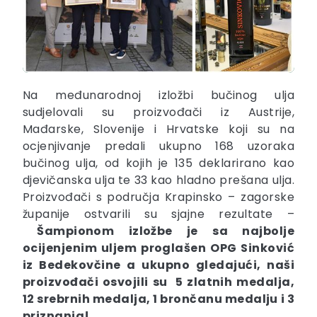
Na međunarodnoj izložbi bučinog ulja
sudjelovali su proizvođači iz Austrije,
Mađarske, Slovenije i Hrvatske koji su na
ocjenjivanje predali ukupno 168 uzoraka
bučinog ulja, od kojih je 135 deklarirano kao
djevičanska ulja te 33 kao hladno prešana ulja.
Proizvođači s područja Krapinsko – zagorske
županije ostvarili su sjajne rezultate –
Šampionom izložbe je sa najbolje
ocijenjenim uljem proglašen OPG Sinković
iz Bedekovčine a ukupno gledajući, naši
proizvođači osvojili su 5 zlatnih medalja,
12 srebrnih medalja, 1 brončanu medalju i 3
priznanja!