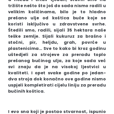
tržište nešto što još do sada nismo radili u
velikim količinama, bilo je to hladno
prešano ulje od koštica buče koje se
koristi isključivo u zdravstvene svrhe.
Štedili smo, radili, sijali 35 hektara naše
teške zemlje. Sijali kukuruz za brašno i
stočni, pir, heljdu, grah, povrće u
plastenicima… Sve to kako bi kroz godinu
uštedjeli za strojeve za preradu toplo
prešanog bučinog ulja, za koje sada već
svi znaju da je na visokoj ljestvici u
kvaliteti. I opet svake godine po jedan-
dva stroja dok konačno ove godine nismo
uspjeli kompletirati cijelu liniju za preradu
bučinih koštica.
I evo sna koji je postao stvarnost, ispunio