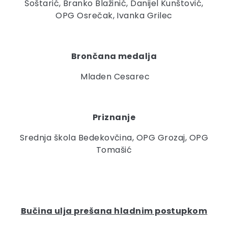
Šoštarić, Branko Blažinić, Danijel Kunštović,
OPG Osrečak, Ivanka Grilec
Brončana medalja
Mladen Cesarec
Priznanje
Srednja škola Bedekovčina, OPG Grozaj, OPG
Tomašić
Bučina ulja prešana hladnim postupkom