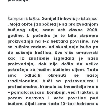
Šampion izložbe,
Danijel Sinković
je istaknuo:
„Moja obitelj započela je sa proizvodnjom
bučinog ulja, sada već davne 2009.
godine. U početku je to bila skromna
proizvodnja na 1-2 hektara površine, sve
sa ručnim radom, od skupljanja buča pa
do sušenja koštica. Sve više amaterski
kao iz znatiželje izgledala je naša
proizvodnja, dok nije došlo do velike
potražnje za našim bučinim uljem. Tada
smo odlučili okrenuti se našoj
tradicionalnoj buči sa poštovanjem i
profesionalno. Krenule su investicije malo
– pomalo: sušara, kombajn, veći traktor, a
potom naravno i veće površine pod
bučom. Sijali smo tada 10-tak hektara u