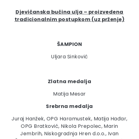
Djevičanska bučina ulja – proizvedena
tradicionalnim postupkom (uz prženje)
ŠAMPION
Uljara Sinković
Zlatna medalja
Matija Mesar
Srebrna medalja
Juraj Hanžek, OPG Haramustek, Matija Hađar,
OPG Bratković, Nikola Prepolec, Marin
Jembrih, Niskogradnja Hren d.o.o., Ivan