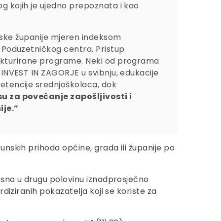
og kojih je ujedno prepoznata i kao
ske županije mjeren indeksom
i Poduzetničkog centra. Pristup
trukturirane programe. Neki od programa
a INVEST IN ZAGORJE u svibnju, edukacije
petencije srednjoškolaca, dok
 su za povećanje zapošljivosti i
ije.”
nskih prihoda općine, grada ili županije po
nosno u drugu polovinu iznadprosječno
diziranih pokazatelja koji se koriste za