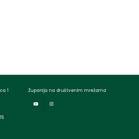
ca 1
Županija na društvenim mrežama
15