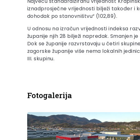
Najveću standardiziranu vrijednost Krapinsk
iznadprosječne vrijednosti bilježi također i
dohodak po stanovništvu“ (102,89).
U odnosu na izračun vrijednosti indeksa raz
županije njih 28 bilježi napredak. Smanjen j
Dok se županije razvrstavaju u četiri skupi
zagorske županije više nema lokalnih jedinic
III. skupinu.
Fotogalerija