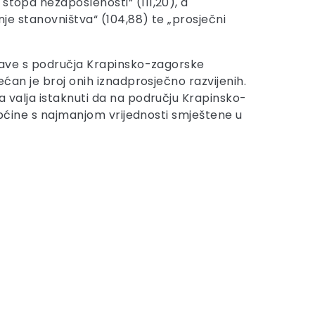
stopa nezaposlenosti“ (111,20), a
nje stanovništva“ (104,88) te „prosječni
uprave s područja Krapinsko-zagorske
ećan je broj onih iznadprosječno razvijenih.
a valja istaknuti da na području Krapinsko-
 općine s najmanjom vrijednosti smještene u