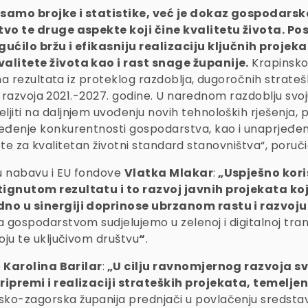
samo brojke i statistike, već je dokaz gospodarsk
tvo te druge aspekte koji čine kvalitetu života. P
ućilo bržu i efikasniju realizaciju ključnih projek
alitete života kao i rast snage županije.
Krapinsko-
ma rezultata iz proteklog razdoblja, dugoročnih strateš
a razvoja 2021.-2027. godine. U narednom razdoblju svoj
ti na daljnjem uvođenju novih tehnoloških rješenja, po
đenje konkurentnosti gospodarstva, kao i unaprjeđenje
jete za kvalitetan životni standard stanovništva“, poruč
u nabavu i EU fondove
Vlatka Mlakar
:
„Uspješno kori
ignutom rezultatu i to razvoj javnih projekata koj
no u sinergiji doprinose ubrzanom rastu i razvoju
gospodarstvom sudjelujemo u zelenoj i digitalnoj tran
ju te uključivom društvu
“
.
e
Karolina Barilar
:
„U cilju ravnomjernog razvoja s
ripremi i realizaciji strateških projekata, temelj
ko-zagorska županija prednjači u povlačenju sredstav