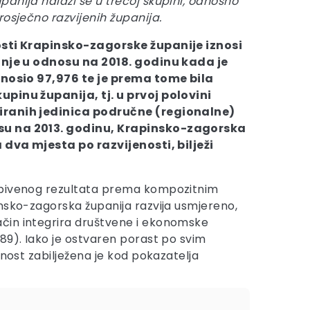
anija nalazi se u trećoj skupini, odnosno
rosječno razvijenih županija.
osti Krapinsko-zagorske županije iznosi
anje u odnosu na 2018. godinu kada je
znosio 97,976 te je prema tome bila
pinu županija, tj. u prvoj polovini
ranih jedinica područne (regionalne)
u na 2013. godinu, Krapinsko-zagorska
 dva mjesta po razvijenosti, bilježi
obivenog rezultata prema kompozitnim
insko-zagorska županija razvija usmjereno,
ačin integrira društvene i ekonomske
89). Iako je ostvaren porast po svim
dnost zabilježena je kod pokazatelja