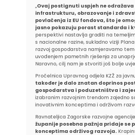
„
Ovaj postignuti uspjeh ne odražava 
infrastrukturu, obrazovanje i zdravs
povlačenja iz EU fondova, što je omog
jasno pokazuju porast standarda i kv
perspektivi nastavlja graditi na temelji
s nacionalne razine, sukladno viziji Plan
razvoj gospodarstva namjeravamo temelji
uvođenjem pametnih rješenja za unaprje
Naravno, cilj nam je stvoriti još bolje uv
Pročelnica Upravnog odjela KZŽ za javn
također je dalo znatan doprinos post
gospodarstva i poduzetništva i zajed
izabranim razvojnim trendom zajedno sa 
inovativnim konceptima i održivom razvo
Ravnateljica Zagorske razvojne agencij
županije posebna pažnja pridaje se p
konceptima održivog razvoja.
Krapins