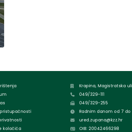
orištenja
Krapina, Magistratska uli
sum
049/329-111
nas
049/329-255
 pristupačnosti
Radnim danom od 7 do 
 privatnosti
ured.zupana@kzz.hr
e kolačića
OIB: 20042466298