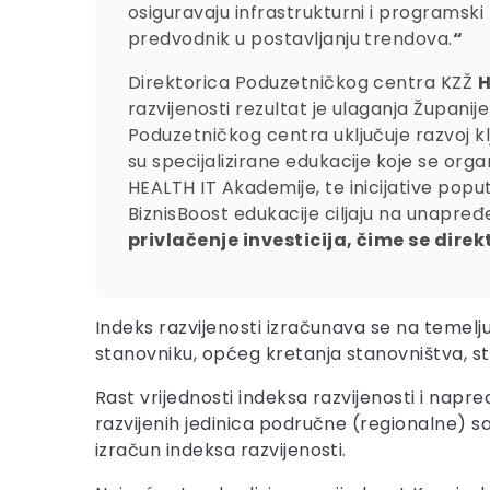
osiguravaju infrastrukturni i programski
predvodnik u postavljanju trendova.
“
Direktorica Poduzetničkog centra KZŽ
H
razvijenosti rezultat je ulaganja Župani
Poduzetničkog centra uključuje razvoj k
su specijalizirane edukacije koje se org
HEALTH IT Akademije, te inicijative popu
BiznisBoost edukacije ciljaju na unapre
privlačenje investicija, čime se dir
Indeks razvijenosti izračunava se na temelj
stanovniku, općeg kretanja stanovništva, st
Rast vrijednosti indeksa razvijenosti i nap
razvijenih jedinica područne (regionalne) sa
izračun indeksa razvijenosti.