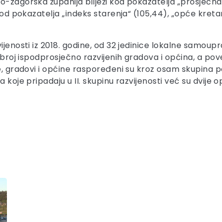
o-zagorska županija bilježi kod pokazatelja „prosječna 
 kod pokazatelja „indeks starenja“ (105,44), „opće kreta
vijenosti iz 2018. godine, od 32 jedinice lokalne samo
e broj ispodprosječno razvijenih gradova i općina, a pov
ne, gradovi i općine raspoređeni su kroz osam skupina p
a koje pripadaju u II. skupinu razvijenosti već su dvije