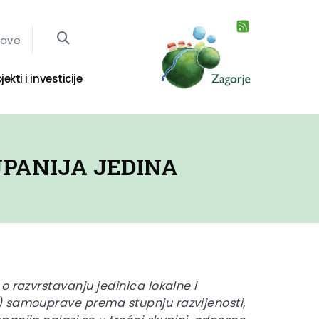
jave
jekti i investicije
PANIJA JEDINA
o razvrstavanju jedinica lokalne i
 samouprave prema stupnju razvijenosti,