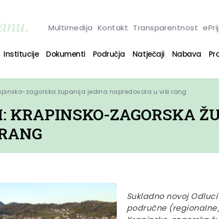
Multimedija
Kontakt
Transparentnost
ePri
Institucije
Dokumenti
Područja
Natječaji
Nabava
Pro
Krapinsko-zagorska županija jedina napredovala u viši rang
I: KRAPINSKO-ZAGORSKA ŽU
 RANG
Sukladno novoj Odluci 
područne (regionalne)