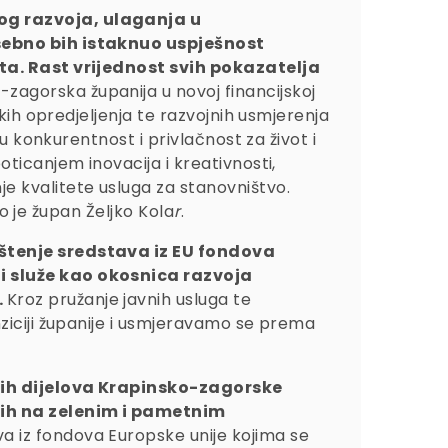
og razvoja, ulaganja u
osebno bih istaknuo uspješnost
ata. Rast vrijednost svih pokazatelja
zagorska županija u novoj financijskoj
kih opredjeljenja te razvojnih usmjerenja
u konkurentnost i privlačnost za život i
ticanjem inovacija i kreativnosti,
 kvalitete usluga za stanovništvo.
io je župan Željko Kola
r
.
štenje sredstava iz EU fondova
i služe kao okosnica razvoja
.
Kroz pružanje javnih usluga te
ziciji županije i usmjeravamo se prema
vih dijelova Krapinsko-zagorske
enih na zelenim i pametnim
a iz fondova Europske unije kojima se