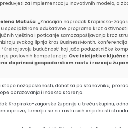
 preduvjeti za implementaciju inovativnih modela, a zb
elena Matuša
:
„
Značajan napredak Krapinsko-zagor
je u specijalizirane edukativne programe kroz aktivnost
ljučnih vještina i poticanje samozapošljavanja kroz s
aniziraju svakog lipnja kroz BusinessMonth, konferencij
t ‘Kreiraj svoju budućnost’ koji jača poduzetničke kom
đenje poslovnih kompetencija.
Ove inicijative ključne
ektno doprinosi gospodarskom rastu i razvoju župan
u stope nezaposlenosti, dohotka po stanovniku, proraču
ope obrazovanja i indeksa starenja.
redak Krapinsko-zagorske županije u treću skupinu, od
mouprave, temeljio se na rastu svih vrijednosti standar