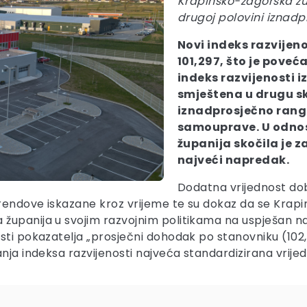
Krapinsko-zagorska žup
drugoj polovini iznadp
Novi indeks razvijen
101,297, što je poveć
indeks razvijenosti i
smještena u drugu sku
iznadprosječno rangi
samouprave. U odnos
županija skočila je za
najveći napredak.
Dodatna vrijednost d
trendove iskazane kroz vrijeme te su dokaz da se Krap
županija u svojim razvojnim politikama na uspješan n
sti pokazatelja „prosječni dohodak po stanovniku (102,
nja indeksa razvijenosti najveća standardizirana vrije