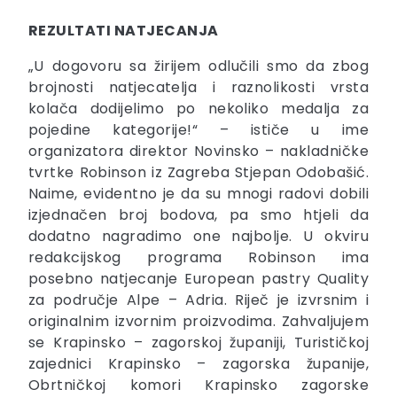
REZULTATI NATJECANJA
„U dogovoru sa žirijem odlučili smo da zbog
brojnosti natjecatelja i raznolikosti vrsta
kolača dodijelimo po nekoliko medalja za
pojedine kategorije!“ – ističe u ime
organizatora direktor Novinsko – nakladničke
tvrtke Robinson iz Zagreba Stjepan Odobašić.
Naime, evidentno je da su mnogi radovi dobili
izjednačen broj bodova, pa smo htjeli da
dodatno nagradimo one najbolje. U okviru
redakcijskog programa Robinson ima
posebno natjecanje European pastry Quality
za područje Alpe – Adria. Riječ je izvrsnim i
originalnim izvornim proizvodima. Zahvaljujem
se Krapinsko – zagorskoj županiji, Turističkoj
zajednici Krapinsko – zagorska županije,
Obrtničkoj komori Krapinsko zagorske