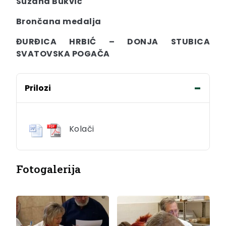
Suzana Bukvić
Brončana medalja
ĐURĐICA HRBIĆ – DONJA STUBICA
SVATOVSKA POGAČA
Prilozi
Kolači
Fotogalerija