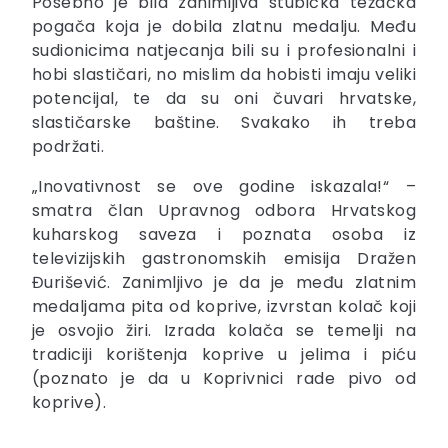
Posebno je bila zanimljiva stubička težačka
pogača koja je dobila zlatnu medalju. Među
sudionicima natjecanja bili su i profesionalni i
hobi slastičari, no mislim da hobisti imaju veliki
potencijal, te da su oni čuvari hrvatske,
slastičarske baštine. Svakako ih treba
podržati.
„Inovativnost se ove godine iskazala!“ –
smatra član Upravnog odbora Hrvatskog
kuharskog saveza i poznata osoba iz
televizijskih gastronomskih emisija Dražen
Đurišević. Zanimljivo je da je među zlatnim
medaljama pita od koprive, izvrstan kolač koji
je osvojio žiri. Izrada kolača se temelji na
tradiciji korištenja koprive u jelima i piću
(poznato je da u Koprivnici rade pivo od
koprive).