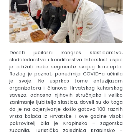
Deseti jubilarni kongres slastičarstva,
sladoledarstva i konditorstva Interslast uspio
je održati neke segmente svojeg koncepta.
Razlog je poznat, panedmija COVID-a učinila
je svoje. No usprkos tome entuzijazam
organizatora i članova Hrvatskog kuharskog
saveza, odnosno njihovih stručnjaka i veliko
zanimanje ljubitelja slastica, doveli su do toga
da je na ocjenjivanje došlo gotovo 100 raznih
vrsta kolača iz Hrvatske. I ove godine visoki
pokrovitelj bila je Krapinsko – zagorska
županija, Turistička zajednica Krapinsko –