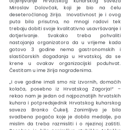
ocjenjivanje Hrvatskog kuharskog saveza
Miroslav Dolovčak, koji je bio na čelu
deseteročlanog žirija. Inovativnost je i ovog
puta bila prisutna, no mnogi radovi tek
trebaju dobiti svoje kvalitativno usavršavanje i
dotjerivanje. Svakako treba pohvaliti
nastojanja organizatora da u vrijeme kada
gotovo 3 godine nema gastronomskih i
slastičarskih događanja u Hrvatskoj, da se
krene u ovakav organizacijski poduhvat.
Čestitam u ime žirija nagrađenima.
„I ove godine imali smo niz izvornih, domaćih
kolača, posebno iz Hrvatskog Zagorja!“ –
rekao nam je jedan od najpoznatijih hrvatskih
kuhara i potpredsjednik Hrvatskog kuharskog
saveza Branko Čukelj. Zanimljiva je bila
svadbena pogača koje je dobila medalje, pa
mislim da treba razmisliti i o njezinoj zaštiti.