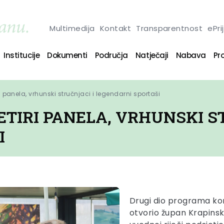
Multimedija
Kontakt
Transparentnost
ePri
Institucije
Dokumenti
Područja
Natječaji
Nabava
Pro
ri panela, vrhunski stručnjaci i legendarni sportaši
ČETIRI PANELA, VRHUNSKI S
I
Drugi dio programa kon
otvorio župan Krapins