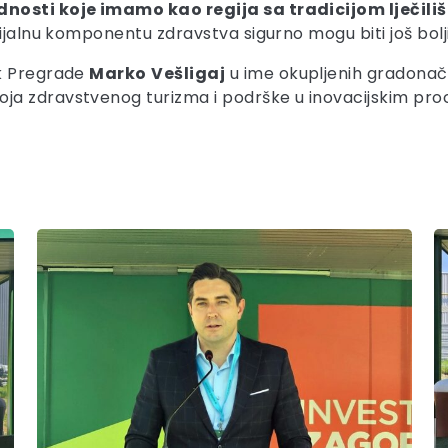
nosti koje imamo kao regija sa tradicijom lječilišt
jalnu komponentu zdravstva sigurno mogu biti još bolji i
ik Pregrade
Marko
Vešligaj
u ime okupljenih gradonačel
a zdravstvenog turizma i podrške u inovacijskim proc