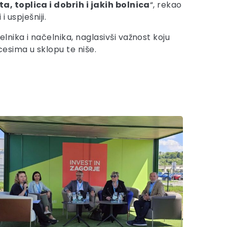
a, toplica i dobrih i jakih bolnica
“, rekao
 uspješniji.
nika i načelnika, naglasivši važnost koju
esima u sklopu te niše.