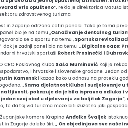
nti upravo da u jednoj opuštenoj atmosferi. kroz 
varati vrlo opušteno
“, rekla je direktorica Matuša i
 sektoru zdravstvenog turizma.
t in Zagorje održana četiri panela. Tako je tema prvog
 panel bio je na temu „
Osnaživanje dentalnog turizma
zgovaralo se o sportu na temu „
Sportska revitalizaci
” dok je zadnji panel bio na temu
„Digitalne oaze: P
gendarni hrvatski sportaši
Robert
Prosinečki
i
Dubrav
 SLO CRO Poslovnog kluba
Saša
Muminović
koji je reka
ospodarstvo, i hrvatske i slovenske građane. Jedan od
gutin
Kamenski
kazao kako u odnosu na proteklu godin
pogođena. „
Sama djelatnost Kluba i sudjelovanje u 
tljivosti, pokazuje da je bila ispravna odluka i ve
 jedan svoj obol u djelovanju za boljitak Zagorja
“,
 te da taj vid turizma može biti izuzetno jaki gospodars
 Županijske komore Krapina
Anđelko
Švaljek
istaknuo
st in Zagorje daleko širi. „
On objedinjava sve naše ind