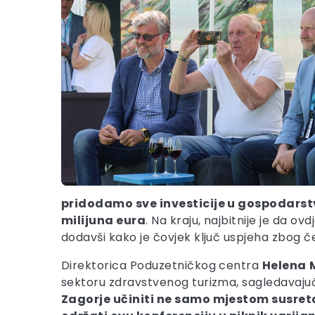
pridodamo sve investicije u gospodarstvu
milijuna eura
. Na kraju, najbitnije je da o
dodavši kako je čovjek ključ uspjeha zbog če
Direktorica Poduzetničkog centra
Helena
sektoru zdravstvenog turizma, sagledavajući
Zagorje učiniti ne samo mjestom susreta