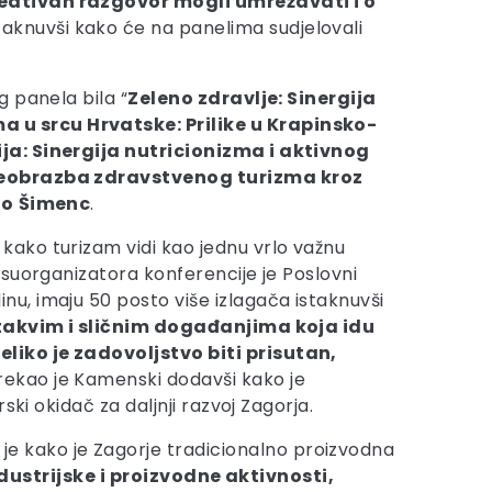
kreativan razgovor mogli umrežavati i o
staknuvši kako će na panelima sudjelovali
 panela bila “
Zeleno zdravlje: Sinergija
 u srcu Hrvatske: Prilike u Krapinsko-
ja: Sinergija nutricionizma i aktivnog
reobrazba zdravstvenog turizma kroz
ko
Šimenc
.
o kako turizam vidi kao jednu vrlo važnu
 suorganizatora konferencije je Poslovni
u, imaju 50 posto više izlagača istaknuvši
takvim i sličnim događanjima koja idu
liko je zadovoljstvo biti prisutan,
 rekao je Kamenski dodavši kako je
ki okidač za daljnji razvoj Zagorja.
 je kako je Zagorje tradicionalno proizvodna
ustrijske i proizvodne aktivnosti,