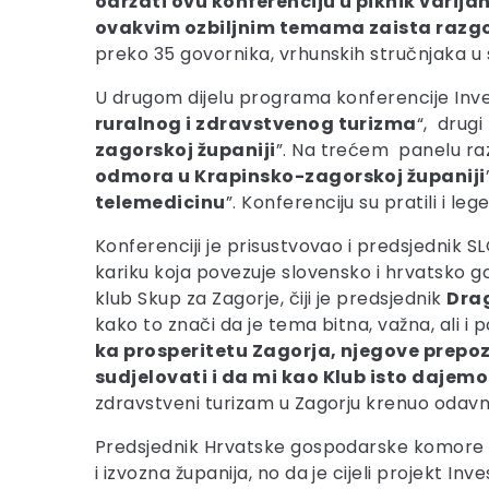
održati ovu konferenciju u piknik varija
ovakvim ozbiljnim temama zaista razgo
preko 35 govornika, vrhunskih stručnjaka u
U drugom dijelu programa konferencije Inves
ruralnog i zdravstvenog turizma
“, drugi
zagorskoj županiji
”. Na trećem panelu ra
odmora u Krapinsko-zagorskoj županiji
telemedicinu
”. Konferenciju su pratili i le
Konferenciji je prisustvovao i predsjednik
kariku koja povezuje slovensko i hrvatsko g
klub Skup za Zagorje, čiji je predsjednik
Dra
kako to znači da je tema bitna, važna, ali i 
ka prosperitetu Zagorja, njegove prepozna
sudjelovati i da mi kao Klub isto dajemo
zdravstveni turizam u Zagorju krenuo odavno,
Predsjednik Hrvatske gospodarske komore
i izvozna županija, no da je cijeli projekt Inve