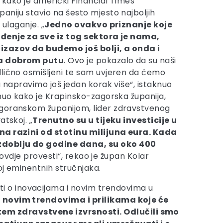
o kako je američki Financial Times
aniju stavio na šesto mjesto najboljih
 ulaganje. „
Jedno ovakvo priznanje koje
ađenje za sve iz tog sektora je nama,
izazov da budemo još bolji, a onda i
a dobrom putu
. Ovo je pokazalo da su naši
lično osmišljeni te sam uvjeren da ćemo
a napravimo još jedan korak više“, istaknuo
knuo kako je Krapinsko-zagorska županija,
goranskom županijom, lider zdravstvenog
atskoj. „
Trenutno su u tijeku investicije u
na razini od stotinu milijuna eura. Kada
razdoblju do godine dana, su oko 400
e ovdje provesti“, rekao je župan Kolar
oj eminentnih stručnjaka.
ti o inovacijama i novim trendovima u
novim trendovima i prilikama koje će
tem zdravstvene izvrsnosti. Odlučili smo