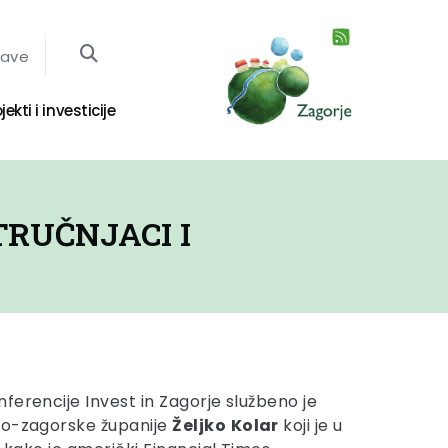
jave
jekti i investicije
TRUČNJACI I
ferencije Invest in Zagorje službeno je
ko-zagorske županije
Željko
Kolar
koji je u