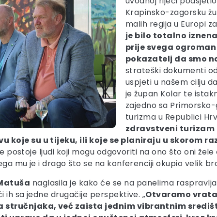
uvodnoj riječi podsjeti
Krapinsko-zagorsku žup
malih regija u Europi za
je bilo totalno iznen
prije svega ogroman 
pokazatelj da smo n
strateški dokumenti od
uspjeti u našem cilju d
je župan Kolar te ista
zajedno sa Primorsko-
turizma u Republici Hrv
zdravstveni turizam 
 koje su u tijeku, ili koje se planiraju u skorom 
vdje postoje ljudi koji mogu odgovoriti na ono što oni žel
ga mu je i drago što se na konferenciji okupio velik br
Matuša
naglasila je kako će se na panelima raspravlja
 ih sa jedne drugačije perspektive. „
Otvaramo vrata 
 stručnjaka, već zaista jednim vibrantnim središ