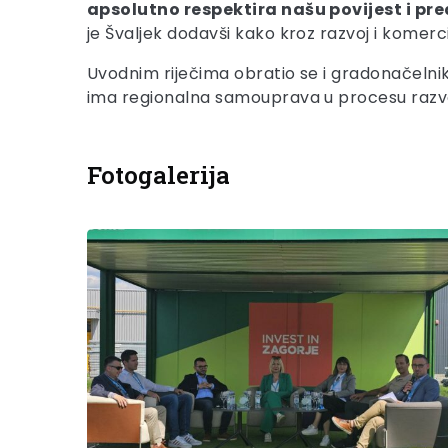
apsolutno respektira našu povijest i pred
je Švaljek dodavši kako kroz razvoj i komerci
Uvodnim riječima obratio se i gradonačeln
ima regionalna samouprava u procesu razvoj
Fotogalerija