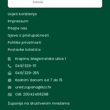
Uvjeti korištenja
Impressum
Pitajte nas
Izjava o pristupačnosti
Politika privatnosti
Postavke kolačića
Krapina, Magistratska ulica 1
049/329-111
049/329-255
Radnim danom od 7 do 15
ured.zupana@kzz.hr
OIB: 20042466298
Županija na društvenim mrežama