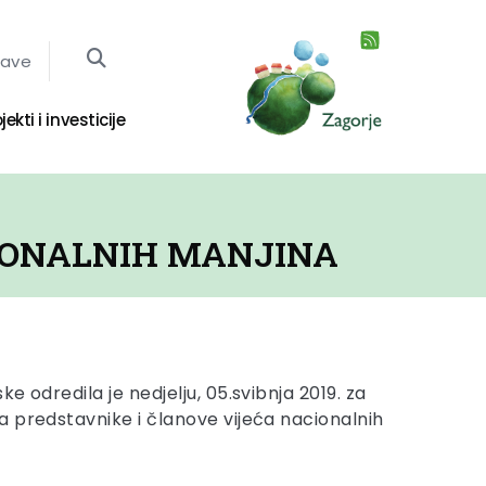
jave
jekti i investicije
CIONALNIH MANJINA
e odredila je nedjelju, 05.svibnja 2019. za
 predstavnike i članove vijeća nacionalnih