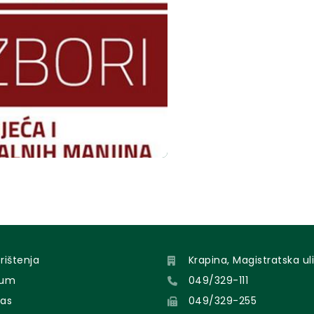
orištenja
Krapina, Magistratska uli
sum
049/329-111
nas
049/329-255