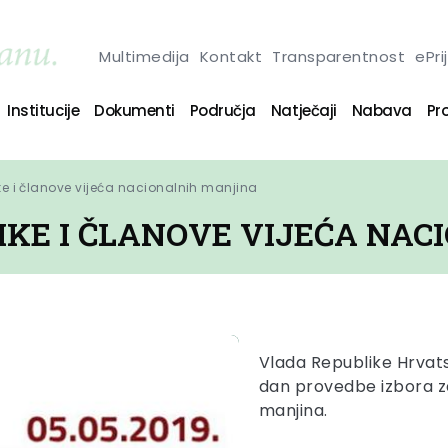
Multimedija
Kontakt
Transparentnost
ePri
Institucije
Dokumenti
Područja
Natječaji
Nabava
Pro
ke i članove vijeća nacionalnih manjina
IKE I ČLANOVE VIJEĆA NA
Vlada Republike Hrvatsk
dan provedbe izbora za
manjina.