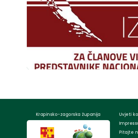
Krapinsko-zagorska županija
Uvjeti k
Impres
Pitajte 