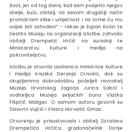
život, jer od tog dana, kad sam posjetio njegov
atelje, kući, obitelj, na sasvim drugačiji način
promatram slike i umjetnost i na tome ću mu
uvijek biti zahvalan“ – rekao je župan Kolar te
čestito Muzeju na organizaciji izložbe, zahvalio
obitelji Drempetić Hrčić na suradnji te
Ministarstvu kulture i medija na
pokroviteljstvu.
Izložbu je otvorila izaslanica ministrice kulture
i medija Anuška Deranja Crnokić, dok su
okupljenima dobrodošlicu poželjeli ravnatelj
Muzeja Hrvatskog zagorja Jurica Sabol i
voditeljica Muzeja seljačkih buna Vlatka
Filipčić Maligec. O samom autoru govorili su
Davorin Vujčić i Vlasta Horvatić Gmaz.
Otvorenju je prisustvovala i obitelj Zorislava
Drempetića Hrčića, gradonačelnik Donje