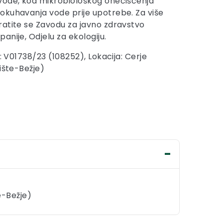
vode, kod mikrobiološkog onečišćenja
okuhavanja vode prije upotrebe. Za više
atite se Zavodu za javno zdravstvo
nije, Odjelu za ekologiju.
j: V01738/23 (108252), Lokacija: Cerje
ište-Bežje)
e-Bežje)