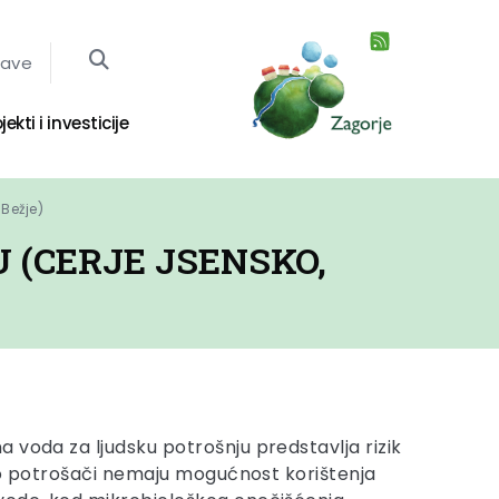
jave
jekti i investicije
 Bežje)
 (CERJE JSENSKO,
 voda za ljudsku potrošnju predstavlja rizik
liko potrošači nemaju mogućnost korištenja