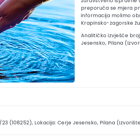
zdravstveno ispravne 
preporuča se mjera pr
informacija molimo obr
Krapinsko-zagorske župa
Analitičko izvješće bro
Jesensko, Pilana (Izvor
/23 (108252), Lokacija: Cerje Jesensko, Pilana (Izvorišt