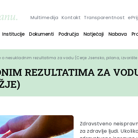
Multimedija
Kontakt
Transparentnost
ePri
Institucije
Dokumenti
Područja
Natječaji
Nabava
Pro
e o nesukladnim rezultatima za vodu (Cerje Jsensko, pilana, izvorište
NIM REZULTATIMA ZA VODU
ŽJE)
Zdravstveno neispravna
za zdravlje ljudi. Uko