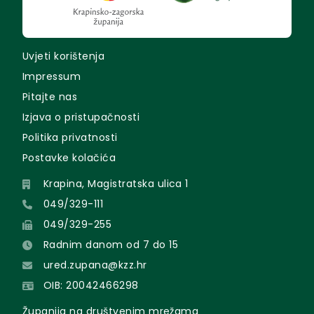
Uvjeti korištenja
Impressum
Pitajte nas
Izjava o pristupačnosti
Politika privatnosti
Postavke kolačića
Krapina, Magistratska ulica 1
049/329-111
049/329-255
Radnim danom od 7 do 15
ured.zupana@kzz.hr
OIB: 20042466298
Županija na društvenim mrežama