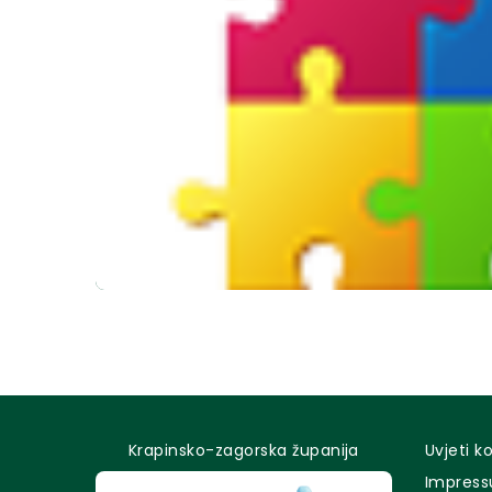
Krapinsko-zagorska županija
Uvjeti k
Impres