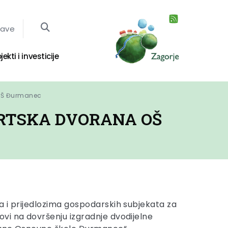
jave
jekti i investicije
 OŠ Đurmanec
ORTSKA DVORANA OŠ
 i prijedlozima gospodarskih subjekata za
i na dovršenju izgradnje dvodijelne