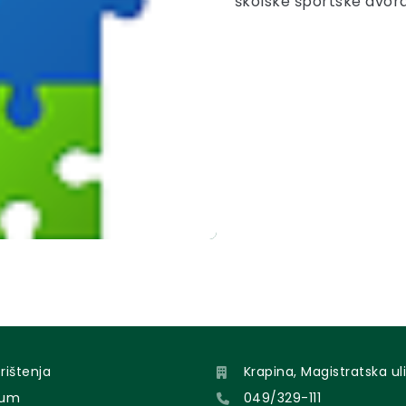
školske športske dvo
orištenja
Krapina, Magistratska uli
sum
049/329-111