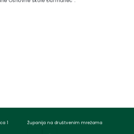
rane Osnovne škole Đurmanec“.
ca 1
Županija na društvenim mrežama