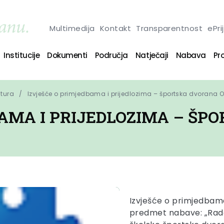
Multimedija
Kontakt
Transparentnost
ePri
Institucije
Dokumenti
Područja
Natječaji
Nabava
Pro
ltura
Izvješće o primjedbama i prijedlozima – športska dvorana
BAMA I PRIJEDLOZIMA – ŠP
Izvješće o primjedbama
predmet nabave: „Radov