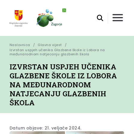
Naslovnica
Glavna vijest
Izvrstan uspjeh učenika Glazbene škole iz Lobora na 
međunarodnom natjecanju glazbenih škola
IZVRSTAN USPJEH UČENIKA
GLAZBENE ŠKOLE IZ LOBORA
NA MEĐUNARODNOM
NATJECANJU GLAZBENIH
ŠKOLA
Datum objave: 21. veljače 2024.