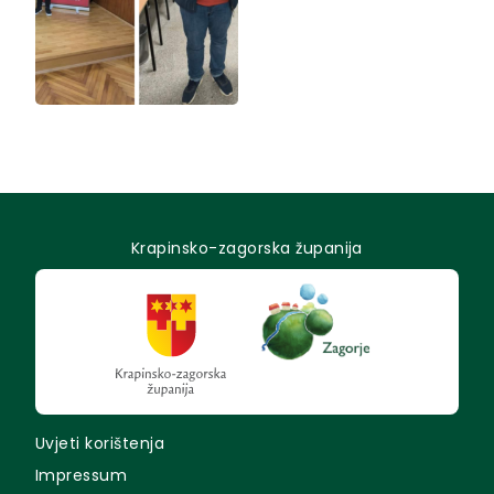
Krapinsko-zagorska županija
Uvjeti korištenja
Impressum