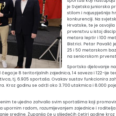
sportaši koji nastupaju
je Svjetska juniorska p
stilom i najuspješnija h
konkurenciji. Na svjets
Hrvatske, te je osvoji
prvenstvu u istoj discip
metara leptir i 100 me
Bistrici. Petar Pavalić 
25 i 50 metarskom baze
na seniorskom prvenstv
Sportsko djelovanje na
 čega je 8 teritorijalnih zajednica, 14 saveza i 122-ije 
ativca, tj. 6.905 sportaša. Ovakav sustav funkcionira 
. Kroz godinu se održi oko 3.700 utakmica i 8.000 poj
đenim te ujedno zahvalio svim sportašima koji promovi
e sa upornim radom, razumijevanjem zajednice i rodite
anje sredine. Županija će u slijedećih četiri godine kroz 