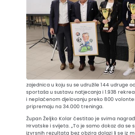
zajednica u koju su se udružile 144 udruge od
sportaša u sustavu natjecanja i 1.938 rekre
i neplaćenom djelovanju preko 800 volontera
pripremaju na 34.000 treninga.
Župan Željko Kolar čestitao je svima nagra
Hrvatske i svijeta. „To je samo dokaz da s
izvrsnih rezultata bez obzira dolazi li se iz m