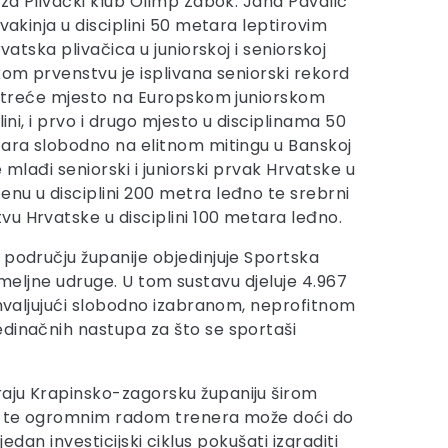
 za Plivački klub Olimp Zabok. Jana Pavalić
rvakinja u disciplini 50 metara leptirovim
rvatska plivačica u juniorskoj i seniorskoj
kom prvenstvu je isplivana seniorski rekord
la treće mjesto na Europskom juniorskom
lini, i prvo i drugo mjesto u disciplinama 50
tara slobodno na elitnom mitingu u Banskoj
je mlađi seniorski i juniorski prvak Hrvatske u
nu u disciplini 200 metra leđno te srebrni
u Hrvatske u disciplini 100 metara leđno.
 području županije objedinjuje Sportska
temeljne udruge. U tom sustavu djeluje 4.967
zahvaljujući slobodno izabranom, neprofitnom
edinačnih nastupa za što se sportaši
raju Krapinsko-zagorsku županiju širom
lja te ogromnim radom trenera može doći do
jedan investicijski ciklus pokušati izgraditi