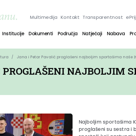
Multimedija
Kontakt
Transparentnost
ePri
Institucije
Dokumenti
Područja
Natječaji
Nabava
Pro
ltura
Jana i Petar Pavalić proglašeni najboljim sportašima naše 
IĆ PROGLAŠENI NAJBOLJIM 
Najboljim sportašima K
proglašeni su sestra i 