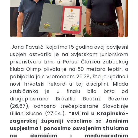
Jana Pavalić, koja ima 15 godina ovaj povijesni
uspjeh ostvarila je na Svjetskom juniorskom
prvenstvu u Limi, u Peruu. Članica zabočkog
kluba Olimp plivala je na 50 metara leptir, a
pobijedila je s vremenom 26.38, što je ujedno i
novi hrvatski rekord u toj disciplini. Mlada
Stubičanka je u finalu bila brža od
drugoplasirane Brazilke Beatriz Bezerre
(26,67), odnosno trećeplasirane Slovakinje
Lillian Slusne (27.04.).
“Svi mi u Krapinsko-
zagorskoj županiji veselimo se Janinim
uspjesima i ponosimo osvojenim titulama
na domaćim i međunarodnim