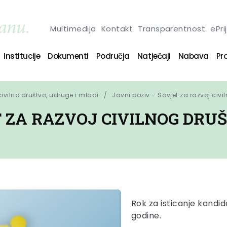
Multimedija
Kontakt
Transparentnost
ePri
Institucije
Dokumenti
Područja
Natječaji
Nabava
Pro
 civilno društvo, udruge i mladi
Javni poziv – Savjet za razvoj civi
T ZA RAZVOJ CIVILNOG DRU
Rok za isticanje kandid
godine.