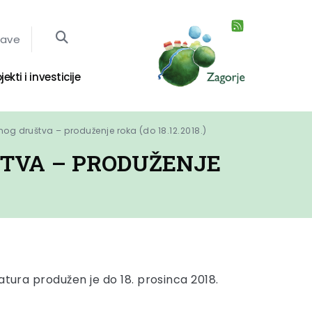
jave
jekti i investicije
lnog društva – produženje roka (do 18.12.2018.)
ŠTVA – PRODUŽENJE
atura produžen je do 18. prosinca 2018.