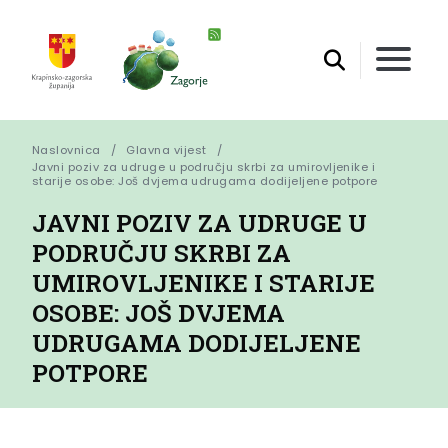
Naslovnica
Glavna vijest
Javni poziv za udruge u području skrbi za umirovljenike i 
starije osobe: Još dvjema udrugama dodijeljene potpore
JAVNI POZIV ZA UDRUGE U
PODRUČJU SKRBI ZA
UMIROVLJENIKE I STARIJE
OSOBE: JOŠ DVJEMA
UDRUGAMA DODIJELJENE
POTPORE