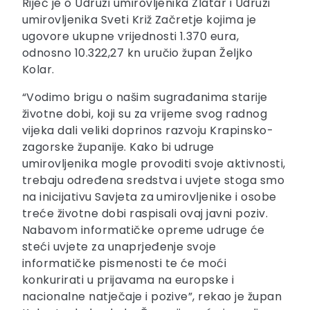
Riječ je o Udruzi umirovljenika Zlatar i Udruzi
umirovljenika Sveti Križ Začretje kojima je
ugovore ukupne vrijednosti 1.370 eura,
odnosno 10.322,27 kn uručio župan Željko
Kolar.
“Vodimo brigu o našim sugrađanima starije
životne dobi, koji su za vrijeme svog radnog
vijeka dali veliki doprinos razvoju Krapinsko-
zagorske županije. Kako bi udruge
umirovljenika mogle provoditi svoje aktivnosti,
trebaju određena sredstva i uvjete stoga smo
na inicijativu Savjeta za umirovljenike i osobe
treće životne dobi raspisali ovaj javni poziv.
Nabavom informatičke opreme udruge će
steći uvjete za unaprjeđenje svoje
informatičke pismenosti te će moći
konkurirati u prijavama na europske i
nacionalne natječaje i pozive”, rekao je župan