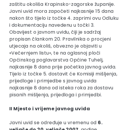
zaštitu okoliša Krapinsko-zagorske županije.
Javni uvid mora započeti najkasnije 15 dana
nakon što tijelo iz točke 4. zaprimi ovu Odluku
i dokumentaciju navedenu u točki 3.
Obavijest o javnom uvidu, čiji je sadržaj
propisan člankom 20. Pravilnika o procjeni
utjecaja na okoliš, obvezno je objaviti u
«Večernjem listu», te na oglasnoj ploči
Općinskog poglavarstva Općine Tuhelj,
najkasnije 8 dana prije početka javnog uvida.
Tijelo iz točke 5. dostavit će Komisiji mišljenja,
prijedloge i primjedbe s javnog uvida
najkasnije 8 dana od isteka roka za dostavu
pisanih mišljenja, prijedloga i primjedbi.
II Mjesto i vrijeme javnog uvida
Javni uvid se određuje u vremenu od
6.
veljače do 20. veljače 2007
. godine.