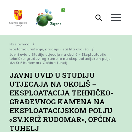
Naslovnica
Prostorno uređenje, gradnja i zaštita okoliša
Javni uvid u Studiju utjecaja na okoliš – Eksploatacija 
tehničko-građevnog kamena na eksploatacijskom polju 
«Sv.Križ Rudomar», Općina Tuhelj
JAVNI UVID U STUDIJU
UTJECAJA NA OKOLIŠ –
EKSPLOATACIJA TEHNIČKO-
GRAĐEVNOG KAMENA NA
EKSPLOATACIJSKOM POLJU
«SV.KRIŽ RUDOMAR», OPĆINA
TUHELJ