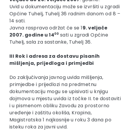
Uvid u dokumentaciju može se izvršiti u zgradi
Općine Tuhelj, Tuhelj 36 radnim danom od 8 –
14 sati.
Javna rasprava održat će se 1
9. veljače
2007. godine u 14
00
sati u zgradi Općine
Tuhelj, sala za sastanke, Tuhelj 36.
III Rok i adresa za dostavu pisanih
mišljenja, prijedloga i primjedbi
Do zaključivanja javnog uvida mišljenja,
primjedbe i prijedlozi na predmetnu
dokumentaciju mogu se upisivati u knjigu
dojmova u mjestu uvida iz točke II. te dostaviti
i u pismenom obliku Zavodu za prostorno
uređenje i zaštitu okoliša, Krapina,
Magistratska 1 najkasnije u roku 3 dana po
isteku roka za javni uvid.