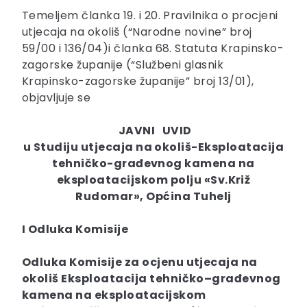
Temeljem članka 19. i 20. Pravilnika o procjeni
utjecaja na okoliš (“Narodne novine” broj
59/00 i 136/04)i članka 68. Statuta Krapinsko-
zagorske županije (“Službeni glasnik
Krapinsko-zagorske županije” broj 13/01),
objavljuje se
J
A
V
N
I
U
V
I
D
u
Studiju
utjecaja
na
okoli
š-Eksploatacija
tehničko-građevnog kamena na
eksploatacijskom polju «Sv.Križ
Rudomar», Općina Tuhelj
I
Odluka
Komisije
Odluka
Komisije
za
ocjenu
utjecaja na
okoliš
Eksploatacija
tehni
č
ko
–
gra
đ
evnog
kamena
na
eksploatacijskom