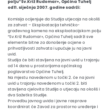
polju
“
Sv
.Križ Rudomar», Općina Tuhelj
od
11. siječnja 2007.
godine
sadr
ž
i
:
Komisija ocijenjuje da Studija utjecaja na okoliš
za zahvat – Eksploatacija tehničko-
građevnog kamena na eksploatacijskom polju
“Sv.Križ Rudomar», Općina Tuhelj sadrži sve
elemente bitne za donošenje ocjene o
prihvatljivosti zahvata i upućuje ju na javni
uvid.
Studija će biti stavljena na javni uvid u trajanju
od 14 dana u prostorijama općinskog
poglavarstva Općine Tuhelj.
Na mjestu navedenom u točki 2. će na javni
uvid u trajanju navedenom u točki 2. biti
stavljena cjelovita Studija o utjecaju na okoliš i
dva Sažetka Studije.
Provedbu javnog uvida i javne rasprave
koordinirat će Zavod za prostorno uređenje i