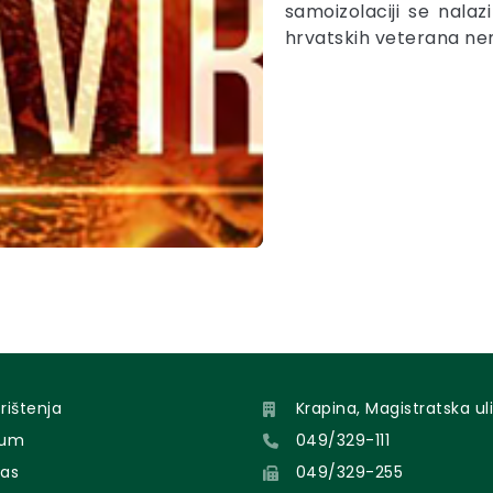
samoizolaciji se nala
hrvatskih veterana ne
orištenja
Krapina, Magistratska uli
sum
049/329-111
nas
049/329-255