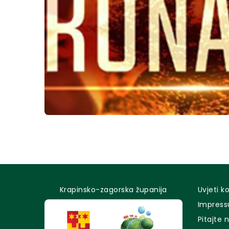
Krapinsko-zagorska županija
Uvjeti k
Impres
Pitajte 