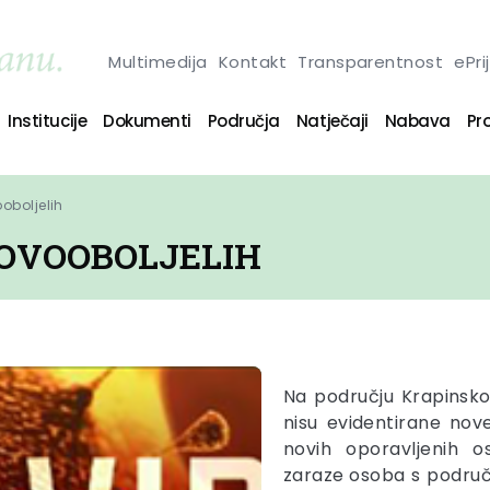
Multimedija
Kontakt
Transparentnost
ePri
Institucije
Dokumenti
Područja
Natječaji
Nabava
Pro
oboljelih
NOVOOBOLJELIH
Na području Krapinsko
nisu evidentirane nov
novih oporavljenih o
zaraze
osoba s područj