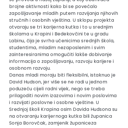
brojne aktivnosti kako bi se povećalo
zapošljavanje mladih putem razvijanja njihovih
stručnih i osobnih vještina. U sklopu projekta
otvaraju se tri karijerna kutka i to u srednjim
školama u Krapini i Bedekovčini te u gradu
Labinu, čija je svrha učenicima srednjih škola,
studentima, mladim nezaposlenim i svim
zainteresiranima omogućiti lakše dobivanje
informacija o zapošljavanju, razvoju karijere i
osobnom razvoju.
Danas mladi moraju biti fleksibilni, istaknuo je
David Hudson, jer više se ne radi u jednom
poduzeću cijeli radni vijek, nego se treba
prilagoditi novim izazovima i novim poslovima
i razvijati poslovne i osobne vještine. U
Srednjoj školi Krapina osim Davida Hudsona su
na otvaranju karijernoga kutka bili županica
Sonja Borovčak, zamjenik županiceza