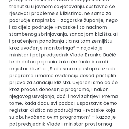
trenutku u javnom savjetovanju, sustavno će
rješavati probleme s klizištima, ne samo za
područje Krapinsko – zagorske županije, nego
i za cijelo područje Hrvatske i to načinom
stambenog zbrinjavanja, sanacijom klizišta, ali
i praćenjem ponašanja tla na tom zemljištu
kroz uvođenje monitoringa“ – najavio je
ministar i potpredsjednik Vlade Branko Bačić
te dodatno pojasnio kako će funkcionirati
registar klizišta. „Sada smo u postupku izrade
programa i imamo evidenciju dosad pristiglih
prijava za sanaciju klizišta. Uvjereni smo da će
kroz proces donošenja programa, i nakon
njegovog usvajanja, doći i novi zahtjevi. Prema
tome, kada dođu svi podaci, uspostavit ćemo
registar klizišta na područjima Hrvatske koja
su obuhvaćena ovim programom“ – kazao je
potpredsjednik Vlade i ministar prostornog