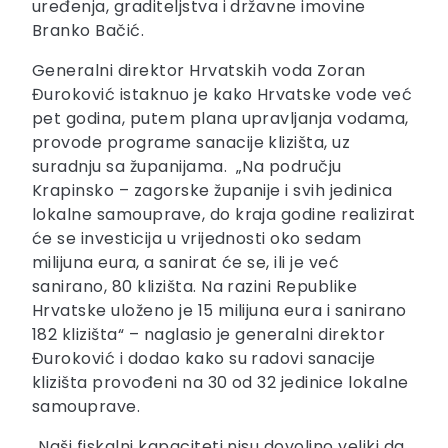
uređenja, graditeljstva i državne imovine
Branko Bačić.
Generalni direktor Hrvatskih voda Zoran
Đuroković istaknuo je kako Hrvatske vode već
pet godina, putem plana upravljanja vodama,
provode programe sanacije klizišta, uz
suradnju sa županijama. „Na području
Krapinsko – zagorske županije i svih jedinica
lokalne samouprave, do kraja godine realizirat
će se investicija u vrijednosti oko sedam
milijuna eura, a sanirat će se, ili je već
sanirano, 80 klizišta. Na razini Republike
Hrvatske uloženo je 15 milijuna eura i sanirano
182 klizišta“ – naglasio je generalni direktor
Đuroković i dodao kako su radovi sanacije
klizišta provođeni na 30 od 32 jedinice lokalne
samouprave.
„Naši fiskalni kapaciteti nisu dovoljno veliki da