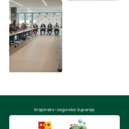
Krapinsko-zagorska županija