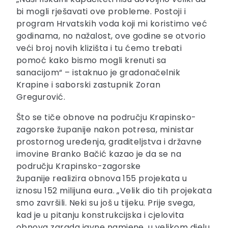
bi mogli rješavati ove probleme. Postoji i
program Hrvatskih voda koji mi koristimo već
godinama, no nažalost, ove godine se otvorio
veći broj novih klizišta i tu ćemo trebati
pomoć kako bismo mogli krenuti sa
sanacijom“ – istaknuo je gradonačelnik
Krapine i saborski zastupnik Zoran
Gregurović.
Što se tiče obnove na području Krapinsko-
zagorske županije nakon potresa, ministar
prostornog uređenja, graditeljstva i državne
imovine Branko Bačić kazao je da se na
području Krapinsko-zagorske
županije realizira obnova 155 projekata u
iznosu 152 milijuna eura. „Velik dio tih projekata
smo završili. Neki su još u tijeku. Prije svega,
kad je u pitanju konstrukcijska i cjelovita
obnova zgrada javne namjene, u velikom djelu