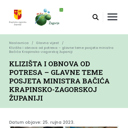
Naslovnica
Glavna vijest
Klizišta i obnova od potresa – glavne teme posjeta ministra 
Bačića Krapinsko-zagorskoj županiji
KLIZIŠTA I OBNOVA OD
POTRESA – GLAVNE TEME
POSJETA MINISTRA BAČIĆA
KRAPINSKO-ZAGORSKOJ
ŽUPANIJI
Datum objave: 25. rujna 2023.