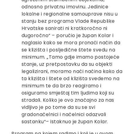
odnosno privatnu imovinu. Jedinice
lokalne i regionalne samouprave nisu u
stanju bez programa Vlade Republike
Hrvatske sanirati ni kratkoročno ni
dugoročno“ – poručio je župan Kolar i
naglasio kako se mora pronaći način da
se klizišta i posljedične štete svedu na
minimum. „Tamo gdje imamo postojeće
stanje, uz pretpostavku da su objekti
legalizirani, moramo naći načina kako da
ta klizišta i štete od klizišta svedemo na
minimum te da brzo reagiramo i
osiguramo smještaj tim ljudima koji su
stradali. Koliko je ovo značajno za nas
vidljivo je po tome da su se svi
gradonačelnici i načelnici odazvali
sastanku“– istaknuo je župan Kolar.
„Program na kojem radimo i koji je u ovom