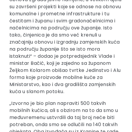
su završeni projekti koje se odnose na obnovu
komunalne i prometne infrastrukture i tu
čestitam i županu i svim gradonačelnicima i
načelnicima na području ove županije. Isto
tako, činjenica je da smo već krenuli u
značajniju obnovu i izgradnju zamjenskih kuća
na području županije što se isto mora
istaknuti“ – dodao je potpredsjednik Vlade i
ministar Bačić, koji je zajedno sa županom
Željkom Kolarom obišao tvrtke Jedinstvo i Alu
forma koje proizvode mobilne kuće za
Ministarstvo, kao i dva gradilišta zamjenskih
kuća u slanom potoku.
„Izvorno je bio plan napraviti 500 takvih
mobilnih kućica, ali s obzirom na to da smo u
međuvremenu ustvrdili da taj broj neće biti
potreban, onda smo se odlučili na 140 takvih
objekata. Oba izvođača su iz Krapine te rade