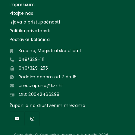
Impressum
Pitajte nas
Izjava o pristupačnosti
Politika privatnosti
Postavke kolačića
Krapina, Magistratska ulica 1
049/329-111
049/329-255
Radnim danom od 7 do 15
ured.zupana@kzz.hr
OIB: 20042466298
Županija na društvenim mrežama
Copyright © Krapinsko-zagorska županija 2026.