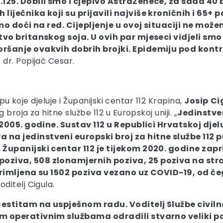
.125. Dobili smo i cjepivo AstraZenece, za sada 4
iječnika koji su prijavili najviše kroničnih i 65+ p
emo doći na red. Cijepljenje u ovoj situaciji ne mo
tvo britanskog soja. U ovih par mjeseci vidjeli smo
oršanje ovakvih dobrih brojki. Epidemiju pod kon
e dr. Popijač Cesar.
opu koje djeluje i Županijski centar 112 Krapina,
Josip
Ci
roja za hitne službe 112 u Europskoj uniji. „
Jedinstven
 2005. godine. Sustav 112 u Republici Hrvatskoj djel
na jedinstveni europski broj za hitne službe 112 p
Županijski centar 112 je tijekom 2020. godine zapr
ziva, 508 zlonamjernih poziva, 25 poziva na stra
primljena su 1502 poziva vezano uz COVID-19, od če
oditelj Cigula.
estitam na uspješnom radu. Voditelj Službe civilne
im operativnim službama odradili stvarno veliki 