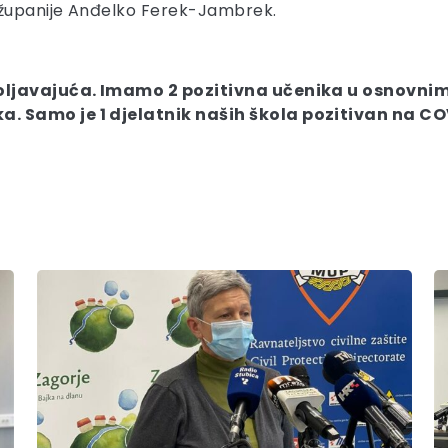
e županije Anđelko Ferek-Jambrek.
ovoljavajuća. Imamo 2 pozitivna učenika u osnovn
. Samo je 1 djelatnik naših škola pozitivan na C