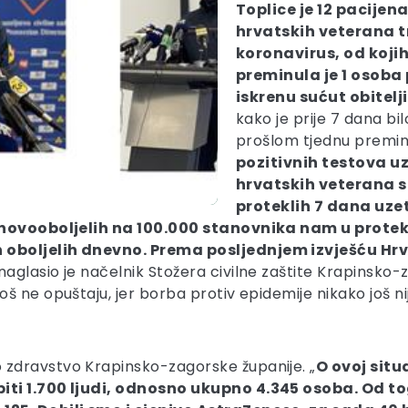
Toplice je 12 pacijena
hrvatskih veterana t
koronavirus, od kojih
preminula je 1 osoba
iskrenu sućut obitelji
kako je prije 7 dana bil
prošlom tjednu premin
pozitivnih testova uz
hrvatskih veterana sp
proteklih 7 dana uzet
j novooboljelih na 100.000 stanovnika nam u protek
h oboljelih dnevno. Prema posljednjem izvješću H
 naglasio je načelnik Stožera civilne zaštite Krapins
š ne opuštaju, jer borba protiv epidemije nikako još ni
o zdravstvo Krapinsko-zagorske županije. „
O ovoj situ
iti 1.700 ljudi, odnosno ukupno 4.345 osoba. Od to