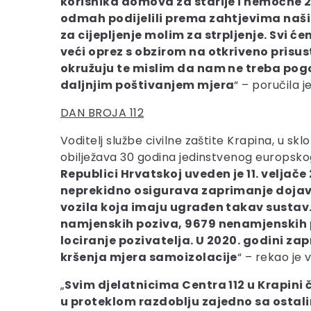
korisnika domova za starije i nemoćne 2
odmah podijelili prema zahtjevima naših l
za cijepljenje molim za strpljenje. Svi ć
veći oprez s obzirom na otkriveno prisus
okružuju te mislim da nam ne treba pog
daljnjim poštivanjem mjera
“ – poručila j
DAN BROJA 112
Voditelj službe civilne zaštite Krapina, u skl
obilježava 30 godina jedinstvenog europskog b
Republici Hrvatskoj uveden je 11. veljače
neprekidno osigurava zaprimanje dojava 
vozila koja imaju ugrađen takav sustav. 
namjenskih poziva, 9679 nenamjenskih po
lociranje pozivatelja. U 2020. godini za
kršenja mjera samoizolacije
“ – rekao je v
„
Svim djelatnicima Centra 112 u Krapini č
u proteklom razdoblju zajedno sa ostal