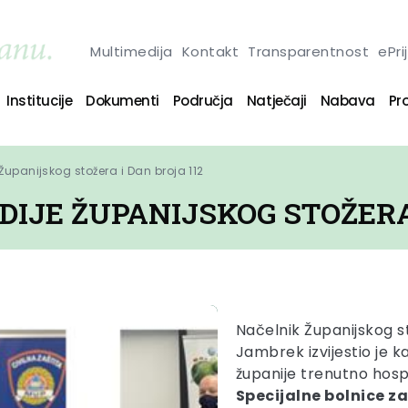
Multimedija
Kontakt
Transparentnost
ePri
Institucije
Dokumenti
Područja
Natječaji
Nabava
Pro
Županijskog stožera i Dan broja 112
IJE ŽUPANIJSKOG STOŽERA 
Načelnik Županijskog s
Jambrek izvijestio je 
županije trenutno hosp
Specijalne bolnice z