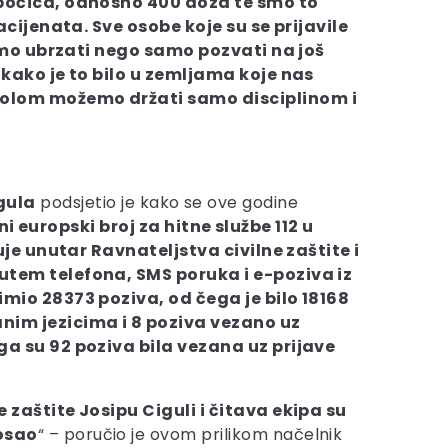
0 bočica, odnosno 400 doza te smo to
acijenata. Sve osobe koje su se prijavile
žemo ubrzati nego samo pozvati na još
 kako je to bilo u zemljama koje nas
trolom možemo držati samo disciplinom i
gula
podsjetio je kako se ove godine
i europski broj za hitne službe 112 u
uje unutar Ravnateljstva civilne zaštite i
utem telefona, SMS poruka i e-poziva iz
imio 28373 poziva, od čega je bilo 18168
nim jezicima i 8 poziva vezano uz
ga su 92 poziva bila vezana uz prijave
 zaštite Josipu Ciguli i čitava ekipa su
posao
“ – poručio je ovom prilikom načelnik