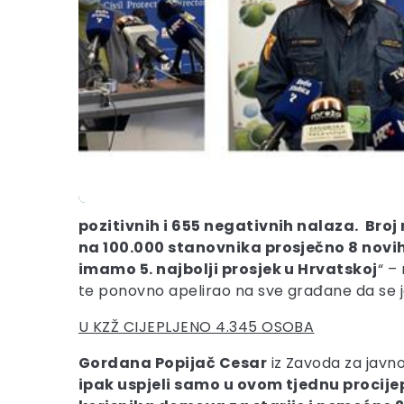
pozitivnih i 655 negativnih nalaza. Bro
na 100.000 stanovnika prosječno 8 novi
imamo 5. najbolji prosjek u Hrvatskoj
“ –
te ponovno apelirao na sve građane da se jo
U KZŽ CIJEPLJENO 4.345 OSOBA
Gordana Popijač Cesar
iz Zavoda za javn
ipak uspjeli samo u ovom tjednu procijep