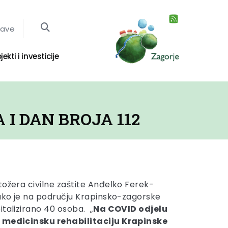
jave
jekti i investicije
I DAN BROJA 112
tožera civilne zaštite Anđelko Ferek-
kako je na području Krapinsko-zagorske
italizirano 40 osoba. „
Na COVID odjelu
a medicinsku rehabilitaciju Krapinske