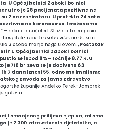
ta. U Općoj bolnici Zabok i bolnici
renutno je 28 pacijenata pozitivna na
 su 2 na respiratoru. U protekla 24 sata
 pozitivna na koronavirus. Izražavamo
.“ – rekao je načelnik Stožera te naglasio
o hospitalizirano 5 osoba više, no da su u
ule 3 osobe manje nego u ovom. „
Postotak
etih u Općoj bolnici Zabok i bolnici
ustio se ispod 9% – točnije 8,77%. U
o je 718 briseva te je dobiveno 63
lih 7 dana iznosi 55, odnosno imali smo
rvatskog zavoda za javno zdravstvo
ko-zagorske županije Anđelko Ferek-Jambrek
je gotova.
aciji smanjenog prilijeva cjepiva, mi smo
ga je 2.300 zdravstvenih djelatnika, a