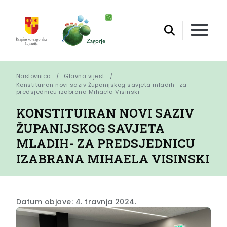
Naslovnica
Glavna vijest
Konstituiran novi saziv Županijskog savjeta mladih- za 
predsjednicu izabrana Mihaela Visinski
KONSTITUIRAN NOVI SAZIV
ŽUPANIJSKOG SAVJETA
MLADIH- ZA PREDSJEDNICU
IZABRANA MIHAELA VISINSKI
Datum objave: 4. travnja 2024.