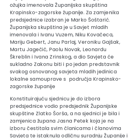
ožujka imenovala Županijska skupština
Krapinsko-zagorske županije. Za zamjenika
predsjednice izabran je Marko Šoštarić.
Županijska skupština je u Savjet mladih
imenovala i Ivanu Vuzem, Niku Kovačeca,
Mariju Gebert, Janu Parlaj, Veroniku Gajšak,
Martu Jagečić, Paolu Novak, Leonardu
Škreblin i Ivana Zrinskog, a dio Savjeta će
sukladno Zakonu biti i po jedan predstavnik
svakog osnovanog savjeta mladih jedinica
lokalne samouprave s područja Krapinsko-
zagorske županije
Konstituirajuću sjednicu je do izbora
predsjednice vodio predsjednik Županijske
skupštine Zlatko Šorša, a na sjednici je bila i
zamjenica župana Jasna Petek koja je na
izboru čestitala svim članicama i članovima
Savjeta te istaknula odličnu suradnju Županije i