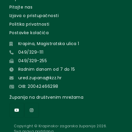
Pitajte nas
Izjava o pristupačnosti
Politika privatnosti
Postavke kolačića
Krapina, Magistratska ulica 1
049/329-111
049/329-255
Radnim danom od 7 do 15
ured.zupana@kzz.hr
OIB: 20042466298
Županija na društvenim mrežama
Copyright © Krapinsko-zagorska županija 2026.
Sva prava pridržana.