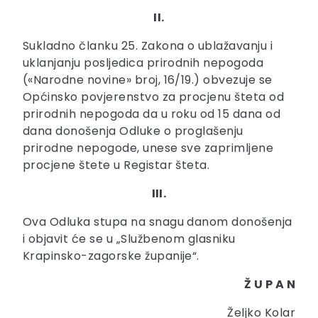
II.
Sukladno članku 25. Zakona o ublažavanju i
uklanjanju posljedica prirodnih nepogoda
(«Narodne novine» broj, 16/19.) obvezuje se
Općinsko povjerenstvo za procjenu šteta od
prirodnih nepogoda da u roku od 15 dana od
dana donošenja Odluke o proglašenju
prirodne nepogode, unese sve zaprimljene
procjene štete u Registar šteta.
III.
Ova Odluka stupa na snagu danom donošenja
i objavit će se u „Službenom glasniku
Krapinsko-zagorske županije“.
Ž U P A N
Željko Kolar