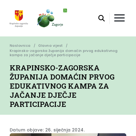
Naslovnica
Glavna vijest
Krapinsko-zagorska županija domaćin prvog edukativnog 
kampa za jačanje dječje participacije
KRAPINSKO-ZAGORSKA
ŽUPANIJA DOMAĆIN PRVOG
EDUKATIVNOG KAMPA ZA
JAČANJE DJEČJE
PARTICIPACIJE
Datum objave: 26. siječnja 2024.