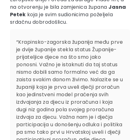
na otvorenju je bila zamjenica župana
Jasna
Petek
koja je svim sudionicima poželjela
srdačnu dobrodošlicu.
“Krapinsko-zagorska županija među prve
je dvije županije stekla status Županije-
prijateljice djece na što smo jako
ponosni. Važno je istaknuti da taj status
nismo dobili samo formalno već da ga
zaista svakim danom živimo. Nalazite se u
županiji koja je prva uveli dječji proračun
kao jedinstveni model praćenja svih
izdvajanja za djecu iz proračuna i koja
dugi niz godina pola svojeg proračuna
izdvaja za djecu. Važna nam je i dječja
participacija u donošenju odluka i politika
pa smo tako prvi u Hrvatskoj uveli i dječji
participativni proračun, gdje djeca