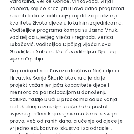
Varaždina, Velike Gorice, Vinkovaca, Virja i
Zaboka, koji će kroz igru u dva dana programa
naučiti kako izraditi naj-projekt za podizanje
kvalitete života djece u lokalnim zajednicama.
Voditeljice programa kampa su Jasna Vnuk,
voditeljica Dječjeg vijeća Pregrada, Verica
Lukačević, voditeljica Dječjeg vijeća Nova
Gradiška i Antonia Katić, voditeljica Dječjeg
vijeća Opatija.
Dopredsjednica Saveza društava Naša djeca
Hrvatske Sanja Škorić istaknula je da je
projekt važan jer jača kapacitete djece i
mentora za participacijom u donošenju
odluka. “Sudjelujući u procesima odlučivanja
na lokalnoj razini, djeca uče kako postati
svjesni građani koji odgovorno koriste svoja
prava, već od ranih dana, a učenje od djece je
vrijedno edukativno iskustvo i za odrasle”,