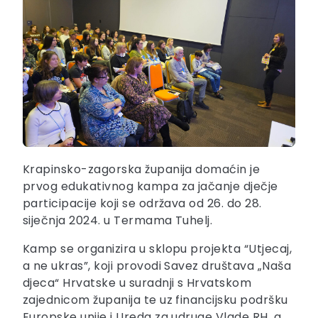
Krapinsko-zagorska županija domaćin je
prvog edukativnog kampa za jačanje dječje
participacije koji se održava od 26. do 28.
siječnja 2024. u Termama Tuhelj.
Kamp se organizira u sklopu projekta “Utjecaj,
a ne ukras”, koji provodi Savez društava „Naša
djeca“ Hrvatske u suradnji s Hrvatskom
zajednicom županija te uz financijsku podršku
Europske unije i Ureda za udruge Vlade RH, a