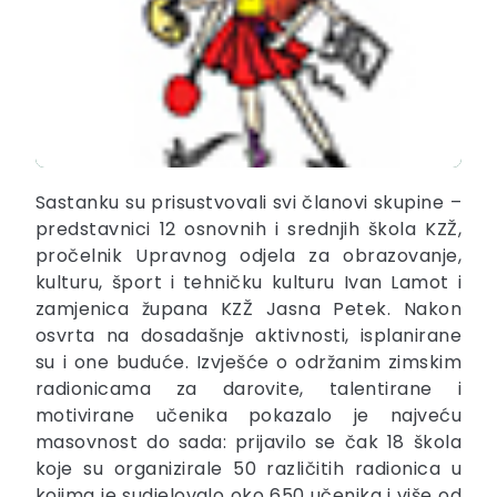
Sastanku su prisustvovali svi članovi skupine –
predstavnici 12 osnovnih i srednjih škola KZŽ,
pročelnik Upravnog odjela za obrazovanje,
kulturu, šport i tehničku kulturu Ivan Lamot i
zamjenica župana KZŽ Jasna Petek. Nakon
osvrta na dosadašnje aktivnosti, isplanirane
su i one buduće. Izvješće o održanim zimskim
radionicama za darovite, talentirane i
motivirane učenika pokazalo je najveću
masovnost do sada: prijavilo se čak 18 škola
koje su organizirale 50 različitih radionica u
kojima je sudjelovalo oko 650 učenika i više od