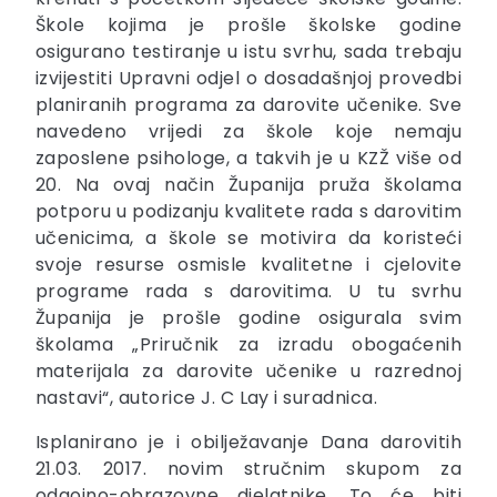
Škole kojima je prošle školske godine
osigurano testiranje u istu svrhu, sada trebaju
izvijestiti Upravni odjel o dosadašnjoj provedbi
planiranih programa za darovite učenike. Sve
navedeno vrijedi za škole koje nemaju
zaposlene psihologe, a takvih je u KZŽ više od
20. Na ovaj način Županija pruža školama
potporu u podizanju kvalitete rada s darovitim
učenicima, a škole se motivira da koristeći
svoje resurse osmisle kvalitetne i cjelovite
programe rada s darovitima. U tu svrhu
Županija je prošle godine osigurala svim
školama „Priručnik za izradu obogaćenih
materijala za darovite učenike u razrednoj
nastavi“, autorice J. C Lay i suradnica.
Isplanirano je i obilježavanje Dana darovitih
21.03. 2017. novim stručnim skupom za
odgojno-obrazovne djelatnike. To će biti