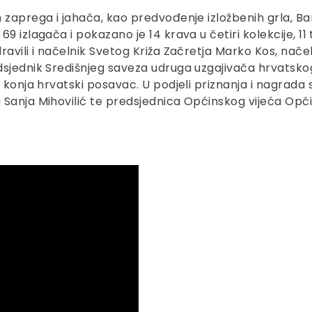
h zaprega i jahača, kao predvođenje izložbenih grla, 
 izlagača i pokazano je 14 krava u četiri kolekcije, 11
avili i načelnik Svetog Križa Začretja Marko Kos, načel
dsjednik Središnjeg saveza udruga uzgajivača hrvatsko
 konja hrvatski posavac. U podjeli priznanja i nagrada 
Sanja Mihovilić te predsjednica Općinskog vijeća Općin