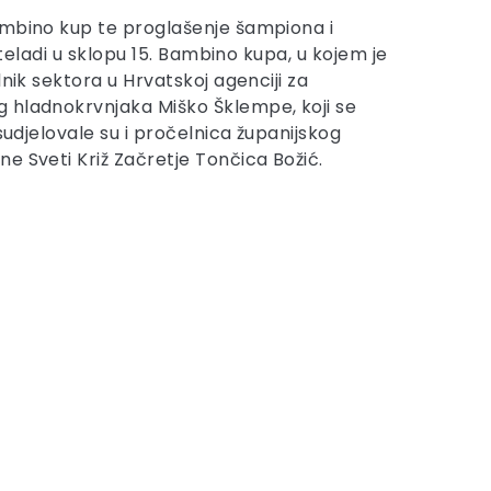
Bambino kup te proglašenje šampiona i
 teladi u sklopu 15. Bambino kupa, u kojem je
nik sektora u Hrvatskoj agenciji za
g hladnokrvnjaka Miško Šklempe, koji se
sudjelovale su i pročelnica županijskog
e Sveti Križ Začretje Tončica Božić.