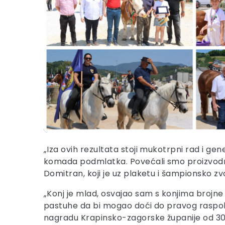
„Iza ovih rezultata stoji mukotrpni rad i ge
komada podmlatka. Povećali smo proizvodnju m
Domitran, koji je uz plaketu i šampionsko 
„Konj je mlad, osvajao sam s konjima brojne
pastuhe da bi mogao doći do pravog raspolod
nagradu Krapinsko-zagorske županije od 30