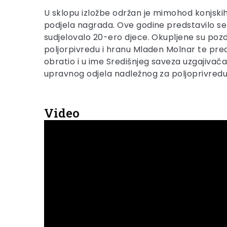
U sklopu izložbe održan je mimohod konjski
podjela nagrada. Ove godine predstavilo se 69
sudjelovalo 20-ero djece. Okupljene su pozdr
poljorpivredu i hranu Mladen Molnar te pre
obratio i u ime Središnjeg saveza uzgajivača
upravnog odjela nadležnog za poljoprivredu 
Video