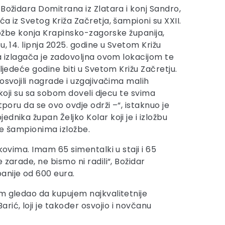
Božidara Domitrana iz Zlatara i konj Sandro,
a iz Svetog Križa Začretja, šampioni su XXII.
zložbe konja Krapinsko-zagorske županija,
u, 14. lipnja 2025. godine u Svetom Križu
na izlagača je zadovoljna ovom lokacijom te
sljedeće godine biti u Svetom Križu Začretju.
osvojili nagrade i uzgajivačima malih
a koji su sa sobom doveli djecu te svima
tporu da se ovo ovdje održi –“, istaknuo je
dnika župan Željko Kolar koji je i izložbu
de šampionima izložbe.
kovima. Imam 65 simentalki u staji i 65
zarade, ne bismo ni radili“, Božidar
anije od 600 eura.
am gledao da kupujem najkvalitetnije
ić, loji je također osvojio i novčanu