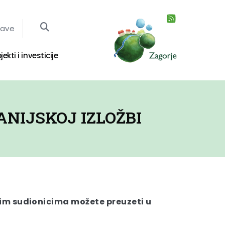
jave
jekti i investicije
NIJSKOJ IZLOŽBI
im sudionicima možete preuzeti u