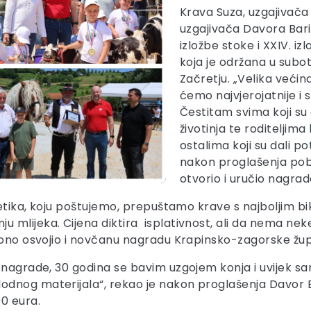
Krava Suza, uzgajivača 
uzgajivača Davora Barić
izložbe stoke i XXIV. i
koja je održana u subot
Začretju. „Velika veći
ćemo najvjerojatnije i 
Čestitam svima koji su 
životinja te roditeljim
ostalima koji su dali po
nakon proglašenja pobje
otvorio i uručio nagra
netika, koju poštujemo, prepuštamo krave s najboljim bi
lijeka. Cijena diktira isplativnost, ali da nema neke 
zvono osvojio i novčanu nagradu Krapinsko-zagorske žup
 nagrade, 30 godina se bavim uzgojem konja i uvijek s
nog materijala“, rekao je nakon proglašenja Davor Bar
0 eura.