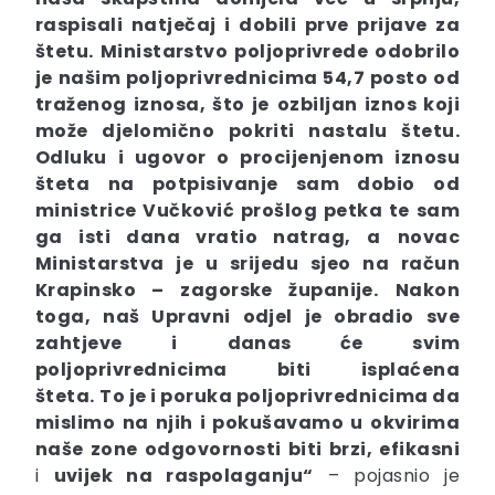
raspisali natječaj i dobili prve prijave za
štetu. Ministarstvo poljoprivrede odobrilo
je našim poljoprivrednicima 54,7 posto od
traženog iznosa, što je
ozbiljan iznos
koji
može djelomično pokriti nastalu štetu.
Odluku i ugovor o procijenjenom iznosu
šteta na potpisivanje sam dobio od
ministrice Vučković prošlog petka te sam
ga isti dana vratio natrag, a
novac
Ministarstva je u srijedu sjeo na račun
Krapinsko – zagorske županije.
Nakon
toga, naš Upravni odjel je obradio sve
zahtjeve i
danas će svim
poljoprivrednicima biti isplaćena
šteta.
To je i poruka poljoprivrednicima da
mislimo na njih i pokušavamo u okvirima
naše zone odgovornosti biti brzi, efikasni
i
uvijek na raspolaganju“
– pojasnio je