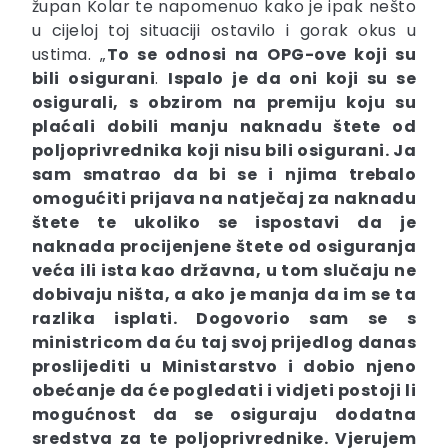
župan Kolar te napomenuo kako je ipak nešto
u cijeloj toj situaciji ostavilo i gorak okus u
ustima. „
To se odnosi na
OPG-ove koji su
bili osigurani
.
Ispalo je da oni koji su se
osigurali, s obzirom na premiju koju su
plaćali dobili manju naknadu štete od
poljoprivrednika koji nisu bili osigurani. Ja
sam smatrao da bi se i njima trebalo
omogućiti prijava na natječaj za naknadu
štete te ukoliko se ispostavi da je
naknada procijenjene štete od osiguranja
veća ili ista kao državna, u tom slučaju ne
dobivaju ništa, a ako je manja da im se ta
razlika isplati. Dogovorio sam se s
ministricom da ću taj svoj
prijedlog danas
proslijediti u Ministarstvo
i dobio njeno
obećanje da će pogledati i vidjeti postoji li
mogućnost da se osiguraju
dodatna
sredstva za te poljoprivrednike
. Vjerujem