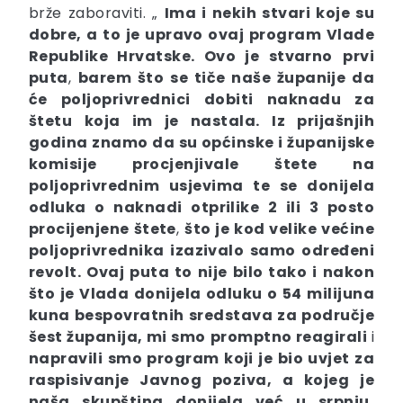
brže zaboraviti. „
Ima i nekih stvari koje su
dobre, a to je upravo ovaj program Vlade
Republike Hrvatske. Ovo je stvarno
prvi
puta
,
barem što se tiče naše županije da
će poljoprivrednici dobiti naknadu za
štetu koja im je nastala. Iz prijašnjih
godina znamo da su općinske i županijske
komisije procjenjivale štete na
poljoprivrednim usjevima te se donijela
odluka o naknadi otprilike
2 ili 3 posto
procijenjene štete
,
što je kod velike većine
poljoprivrednika izazivalo samo određeni
revolt. Ovaj puta to nije bilo tako i nakon
što je Vlada donijela odluku o 54 milijuna
kuna bespovratnih sredstava za područje
šest županija, mi smo
promptno reagirali
i
napravili smo program koji je bio uvjet za
raspisivanje Javnog poziva, a kojeg je
naša skupština donijela već u srpnju,