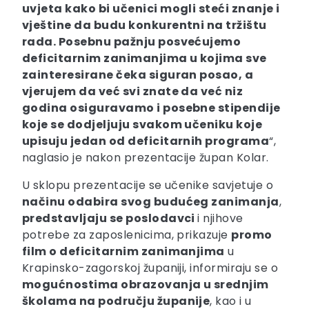
uvjeta kako bi učenici mogli steći znanje i
vještine da budu konkurentni na tržištu
rada. Posebnu pažnju posvećujemo
deficitarnim zanimanjima u kojima sve
zainteresirane čeka siguran posao, a
vjerujem da već svi znate da već niz
godina osiguravamo i posebne stipendije
koje se dodjeljuju svakom učeniku koje
upisuju jedan od deficitarnih programa
“,
naglasio je nakon prezentacije župan Kolar.
U sklopu prezentacije se učenike savjetuje o
načinu odabira svog budućeg zanimanja
,
predstavljaju se poslodavci
i njihove
potrebe za zaposlenicima, prikazuje
promo
film o deficitarnim zanimanjima
u
Krapinsko-zagorskoj županiji, informiraju se o
mogućnostima obrazovanja u srednjim
školama na području županije
, kao i u