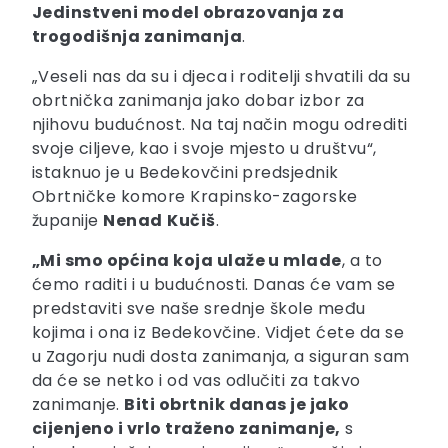
Jedinstveni model obrazovanja za
trogodišnja zanimanja
.
„Veseli nas da su i djeca i roditelji shvatili da su
obrtnička zanimanja jako dobar izbor za
njihovu budućnost. Na taj način mogu odrediti
svoje ciljeve, kao i svoje mjesto u društvu“,
istaknuo je u Bedekovčini predsjednik
Obrtničke komore Krapinsko-zagorske
županije
Nenad
Kučiš
.
„Mi smo općina koja ulaže u mlade
, a to
ćemo raditi i u budućnosti. Danas će vam se
predstaviti sve naše srednje škole među
kojima i ona iz Bedekovčine. Vidjet ćete da se
u Zagorju nudi dosta zanimanja, a siguran sam
da će se netko i od vas odlučiti za takvo
zanimanje.
Biti obrtnik danas je jako
cijenjeno i vrlo traženo zanimanje
,
s