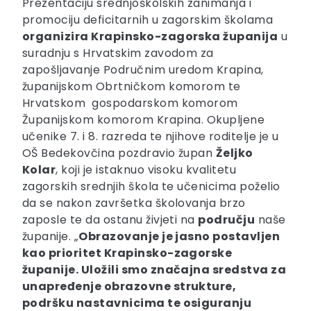
Prezentaciju srednjoškolskih zanimanja i
promociju deficitarnih u zagorskim školama
organizira Krapinsko-zagorska županija
u
suradnju s Hrvatskim zavodom za
zapošljavanje Područnim uredom Krapina,
županijskom Obrtničkom komorom te
Hrvatskom gospodarskom komorom
Županijskom komorom Krapina. Okupljene
učenike 7. i 8. razreda te njihove roditelje je u
OŠ Bedekovčina pozdravio župan
Željko
Kolar
, koji je istaknuo visoku kvalitetu
zagorskih srednjih škola te učenicima poželio
da se nakon završetka školovanja brzo
zaposle te da ostanu živjeti na
području
naše
županije. „
Obrazovanje je jasno postavljen
kao prioritet Krapinsko-zagorske
županije. Uložili smo značajna sredstva za
unapređenje obrazovne strukture,
podršku nastavnicima te osiguranju