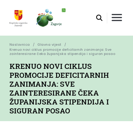
Naslovnica
Glavna vijest
Krenuo novi ciklus promocije deficitarnih zanimanja: Sve 
zainteresirane čeka županijska stipendija i siguran posao
KRENUO NOVI CIKLUS
PROMOCIJE DEFICITARNIH
ZANIMANJA: SVE
ZAINTERESIRANE ČEKA
ŽUPANIJSKA STIPENDIJA I
SIGURAN POSAO