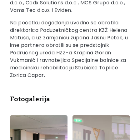
d.o.o., Codx Solutions d.o.o., MCS Grupa d.o.o.,
Vams Tec d.o.o. i Eviden.
Na početku događanja uvodno se obratila
direktorica Poduzetničkog centra KZŽ Helena
Matuša, a uz zamjenicu župana Jasnu Petek, u
ime partnera obratili su se predstojnik
Područnog ureda HZZ-a Krapina Goran
Vukmanić i ravnateljica Specijalne bolnice za
medicinsku rehabilitaciju Stubičke Toplice
Zorica Capar.
Fotogalerija