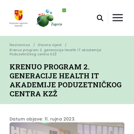
Naslovnica
Glavna vijest
Krenuo program 2. generacije Health IT akademije 
Poduzetničkog centra KZŽ
KRENUO PROGRAM 2.
GENERACIJE HEALTH IT
AKADEMIJE PODUZETNIČKOG
CENTRA KZŽ
Datum objave: 11. rujna 2023.