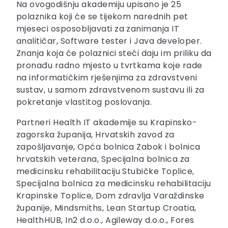
Na ovogodišnju akademiju upisano je 25
polaznika koji će se tijekom narednih pet
mjeseci osposobljavati za zanimanja IT
analitičar, Software tester i Java developer.
Znanja koja će polaznici steći daju im priliku da
pronađu radno mjesto u tvrtkama koje rade
na informatičkim rješenjima za zdravstveni
sustav, u samom zdravstvenom sustavu ili za
pokretanje vlastitog poslovanja.
Partneri Health IT akademije su Krapinsko-
zagorska županija, Hrvatskih zavod za
zapošljavanje, Opća bolnica Zabok i bolnica
hrvatskih veterana, Specijalna bolnica za
medicinsku rehabilitaciju Stubičke Toplice,
Specijalna bolnica za medicinsku rehabilitaciju
Krapinske Toplice, Dom zdravlja Varaždinske
županije, Mindsmiths, Lean Startup Croatia,
HealthHUB, In2 d.o.o., Agileway d.o.o., Fores