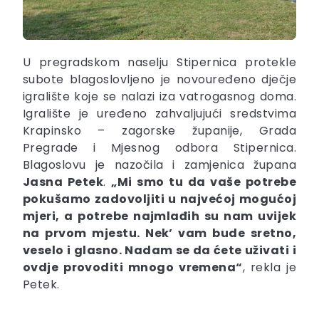
U pregradskom naselju Stipernica protekle
subote blagoslovljeno je novouređeno dječje
igralište koje se nalazi iza vatrogasnog doma.
Igralište je uređeno zahvaljujući sredstvima
Krapinsko – zagorske županije, Grada
Pregrade i Mjesnog odbora Stipernica.
Blagoslovu je nazočila i zamjenica župana
Jasna Petek
.
„Mi smo tu da vaše potrebe
pokušamo zadovoljiti u najvećoj mogućoj
mjeri, a potrebe najmlađih su nam uvijek
na prvom mjestu. Nek’ vam bude sretno,
veselo i glasno. Nadam se da ćete uživati i
ovdje provoditi mnogo vremena“
, rekla je
Petek.