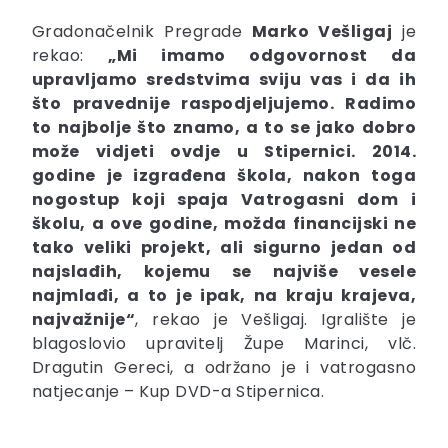
Gradonačelnik Pregrade
Marko Vešligaj
je
rekao:
„Mi imamo odgovornost da
upravljamo sredstvima sviju vas i da ih
što pravednije raspodjeljujemo. Radimo
to najbolje što znamo, a to se jako dobro
može vidjeti ovdje u Stipernici. 2014.
godine je izgrađena škola, nakon toga
nogostup koji spaja Vatrogasni dom i
školu, a ove godine, možda financijski ne
tako veliki projekt, ali sigurno jedan od
najslađih, kojemu se najviše vesele
najmlađi, a to je ipak, na kraju krajeva,
najvažnije“
, rekao je Vešligaj. Igralište je
blagoslovio upravitelj Župe Marinci, vlč.
Dragutin Gereci, a održano je i vatrogasno
natjecanje – Kup DVD-a Stipernica.