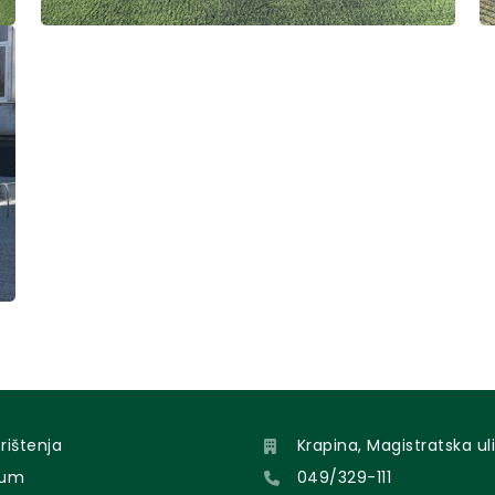
orištenja
Krapina, Magistratska uli
sum
049/329-111