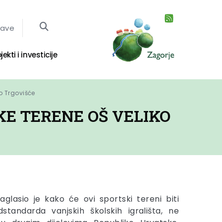
jave
jekti i investicije
o Trgovišće
KE TERENE OŠ VELIKO
glasio je kako će ovi sportski tereni biti
standarda vanjskih školskih igrališta, ne