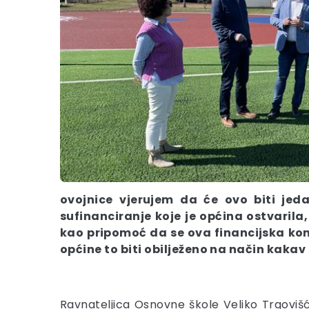
ovojnice vjerujem da će ovo biti jed
sufinanciranje koje je općina ostvaril
kao pripomoć da se ova financijska konst
općine to biti obilježeno na način kakav 
Ravnateljica Osnovne škole Veliko Trgovi