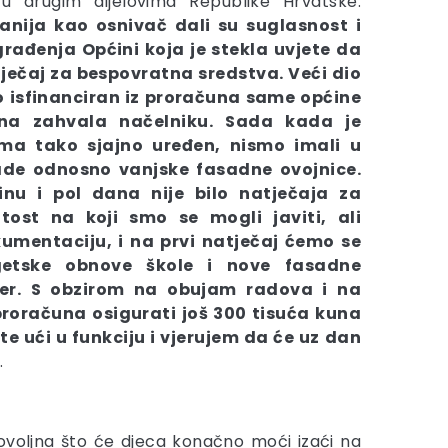
 drugim dijelovima Republike Hrvatske.
panija kao osnivač dali su suglasnost i
građenja Općini koja je stekla uvjete da
tječaj za bespovratna sredstva. Veći dio
vo isfinanciran iz proračuna same općine
na zahvala načelniku. Sada kada je
ima tako sjajno uređen, nismo imali u
ade odnosno vanjske fasadne ovojnice.
inu i pol dana nije bilo natječaja za
tost na koji smo se mogli javiti, ali
mentaciju, i na prvi natječaj ćemo se
rgetske obnove škole i nove fasadne
mjer. S obzirom na obujam radova i na
proračuna osigurati još 300 tisuća kuna
te ući u funkciju i vjerujem da će uz dan
.
dovoljna što će djeca konačno moći izaći na