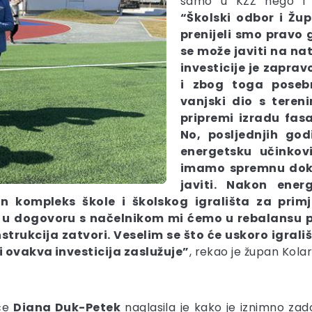
samo u KZŽ nego i u
“Školski odbor i Žu
prenijeli smo pravo 
se može javiti na na
investicije je zapra
i zbog toga poseb
vanjski dio s teren
pripremi izradu fas
No, posljednjih god
energetsku učinkovi
imamo spremnu doku
javiti. Nakon ene
an kompleks škole i školskog igrališta za pri
a, u dogovoru s načelnikom mi ćemo u rebalansu 
rukcija zatvori. Veselim se što će uskoro igrališ
i ovakva investicija zaslužuje”
, rekao je župan Kolar
šće
Diana Duk-Petek
naglasila je kako je iznimno za