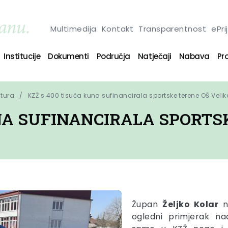
Multimedija
Kontakt
Transparentnost
ePri
Institucije
Dokumenti
Područja
Natječaji
Nabava
Pro
ltura
KZŽ s 400 tisuća kuna sufinancirala sportske terene OŠ Velik
NA SUFINANCIRALA SPORTS
Župan
Željko Kolar
na
ogledni primjerak nad