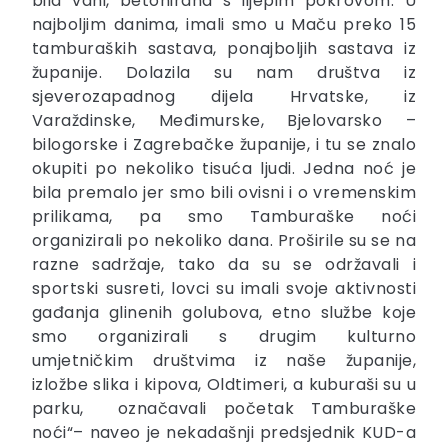
bila vani, betonirana s lijepim pokrovom. U
najboljim danima, imali smo u Maču preko 15
tamburaških sastava, ponajboljih sastava iz
županije. Dolazila su nam društva iz
sjeverozapadnog dijela Hrvatske, iz
Varaždinske, Međimurske, Bjelovarsko –
bilogorske i Zagrebačke županije, i tu se znalo
okupiti po nekoliko tisuća ljudi. Jedna noć je
bila premalo jer smo bili ovisni i o vremenskim
prilikama, pa smo Tamburaške noći
organizirali po nekoliko dana. Proširile su se na
razne sadržaje, tako da su se održavali i
sportski susreti, lovci su imali svoje aktivnosti
gađanja glinenih golubova, etno službe koje
smo organizirali s drugim kulturno
umjetničkim društvima iz naše županije,
izložbe slika i kipova, Oldtimeri, a kuburaši su u
parku, označavali početak Tamburaške
noći“– naveo je nekadašnji predsjednik KUD-a