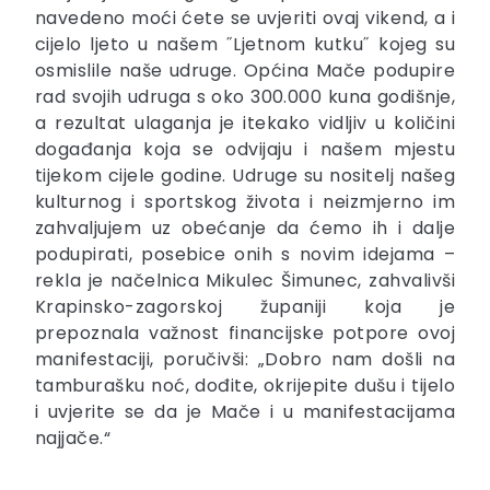
navedeno moći ćete se uvjeriti ovaj vikend, a i
cijelo ljeto u našem ˝Ljetnom kutku˝ kojeg su
osmislile naše udruge. Općina Mače podupire
rad svojih udruga s oko 300.000 kuna godišnje,
a rezultat ulaganja je itekako vidljiv u količini
događanja koja se odvijaju i našem mjestu
tijekom cijele godine. Udruge su nositelj našeg
kulturnog i sportskog života i neizmjerno im
zahvaljujem uz obećanje da ćemo ih i dalje
podupirati, posebice onih s novim idejama –
rekla je načelnica Mikulec Šimunec, zahvalivši
Krapinsko-zagorskoj županiji koja je
prepoznala važnost financijske potpore ovoj
manifestaciji, poručivši: „Dobro nam došli na
tamburašku noć, dođite, okrijepite dušu i tijelo
i uvjerite se da je Mače i u manifestacijama
najjače.“