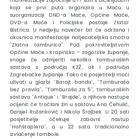
manifestacije započinje u 17 sati s biciklijadom
koja se prvi puta organizira u Maču u
suorganizaciji DND-a Mače, Općine Mače,
DVD-a Mače i Policijske postaje Zlatar
Bistrica. U nedjelju navečer bit će održana i
okosnica manifestacije natjecateljska smotra
˝Zlatna tamburica˝. Pod pokroviteljstvom
Općine Mače i Krapinsko – zagorske županije,
snage će odmjeriti nekoliko tamburaških
sastava s područja KZŽ, ali i područja
Zagrebačke županije. Tako će posjetitelji moći
uživati u glazbi ˝Barajt banda˝, ˝Tamburaša
bez pravila˝, ˝Tamburaša za 5˝, tamburaških
sastava ˝Antique˝ i ˝Brajde˝, a njihove nastupe
ocijenit će tročlani žiri u sastavu Ana Čehulić,
Danijel Rožanković i Nikola Šrajbek. U 20 sati
posjetitelje očekuje zabavni nastup
˝Hohštaplera˝, a u 22 sata tradicionalno
izvlačenje tombole.