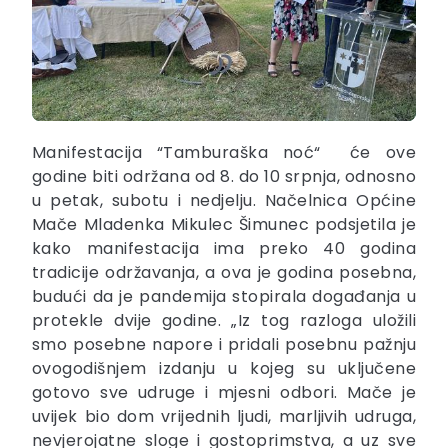
Manifestacija “Tamburaška noć“ će ove
godine biti održana od 8. do 10 srpnja, odnosno
u petak, subotu i nedjelju. Načelnica Općine
Mače Mladenka Mikulec Šimunec podsjetila je
kako manifestacija ima preko 40 godina
tradicije održavanja, a ova je godina posebna,
budući da je pandemija stopirala događanja u
protekle dvije godine. „Iz tog razloga uložili
smo posebne napore i pridali posebnu pažnju
ovogodišnjem izdanju u kojeg su uključene
gotovo sve udruge i mjesni odbori. Mače je
uvijek bio dom vrijednih ljudi, marljivih udruga,
nevjerojatne sloge i gostoprimstva, a uz sve