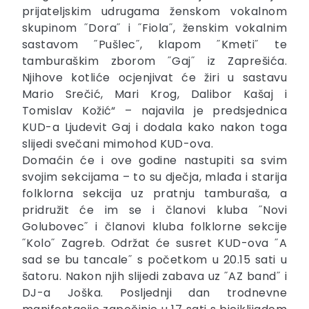
prijateljskim udrugama ženskom vokalnom
skupinom ˝Dora˝ i ˝Fiola˝, ženskim vokalnim
sastavom ˝Pušlec˝, klapom ˝Kmeti˝ te
tamburaškim zborom ˝Gaj˝ iz Zaprešića.
Njihove kotliće ocjenjivat će žiri u sastavu
Mario Srečić, Mari Krog, Dalibor Kašaj i
Tomislav Kožić“ – najavila je predsjednica
KUD-a Ljudevit Gaj i dodala kako nakon toga
slijedi svečani mimohod KUD-ova.
Domaćin će i ove godine nastupiti sa svim
svojim sekcijama – to su dječja, mlađa i starija
folklorna sekcija uz pratnju tamburaša, a
pridružit će im se i članovi kluba ˝Novi
Golubovec˝ i članovi kluba folklorne sekcije
˝Kolo˝ Zagreb. Održat će susret KUD-ova ˝A
sad se bu tancale˝ s početkom u 20.15 sati u
šatoru. Nakon njih slijedi zabava uz ˝AZ band˝ i
DJ-a Joška. Posljednji dan trodnevne