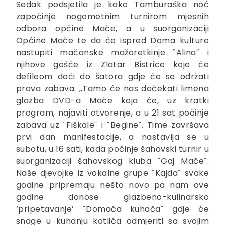
Sedak podsjetila je kako Tamburaška noć
započinje nogometnim turnirom mjesnih
odbora općine Mače, a u suorganizaciji
Općine Mače te da će ispred Doma kulture
nastupiti mačanske mažoretkinje ˝Alina˝ i
njihove gošće iz Zlatar Bistrice koje će
defileom doći do šatora gdje će se održati
prava zabava. „Tamo će nas dočekati limena
glazba DVD-a Mače koja će, uz kratki
program, najaviti otvorenje, a u 21 sat počinje
zabava uz ˝Fiškale˝ i ˝Begine˝. Time završava
prvi dan manifestacije, a nastavlja se u
subotu, u 16 sati, kada počinje šahovski turnir u
suorganizaciji šahovskog kluba ˝Gaj Mače˝.
Naše djevojke iz vokalne grupe ˝Kajda˝ svake
godine pripremaju nešto novo pa nam ove
godine donose glazbeno-kulinarsko
‘pripetavanje’ ˝Domaća kuhača˝ gdje će
snage u kuhanju kotlića odmjeriti sa svojim