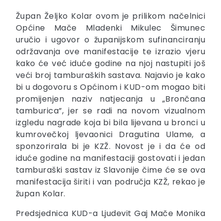
Župan Željko Kolar ovom je prilikom načelnici
Općine Mače Mladenki Mikulec Šimunec
uručio i ugovor o županijskom sufinanciranju
održavanja ove manifestacije te izrazio vjeru
kako će već iduće godine na njoj nastupiti još
veći broj tamburaških sastava. Najavio je kako
bi u dogovoru s Općinom i KUD-om mogao biti
promijenjen naziv natjecanja u „Brončana
tamburica”, jer se radi na novom vizualnom
izgledu nagrade koja bi bila lijevana u bronci u
kumrovečkoj ljevaonici Dragutina Ulame, a
sponzorirala bi je KZŽ. Novost je i da će od
iduće godine na manifestaciji gostovati i jedan
tamburaški sastav iz Slavonije čime će se ova
manifestacija širiti i van područja KZŽ, rekao je
župan Kolar.
Predsjednica KUD-a Ljudevit Gaj Mače Monika