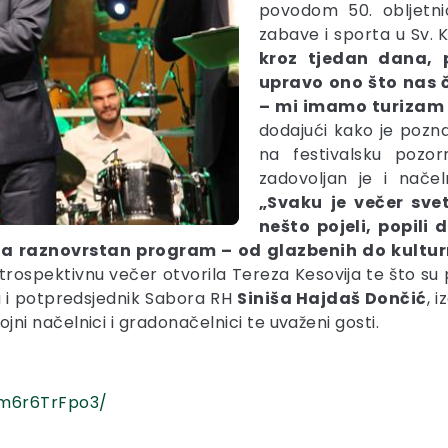
povodom 50. obljetni
zabave i sporta u Sv. K
kroz tjedan dana, 
upravo ono što nas č
– mi imamo turizam 
dodajući kako je pozn
na festivalsku pozo
zadovoljan je i nače
„Svaku je večer svet
nešto pojeli, popili
ista raznovrstan program – od glazbenih do kultu
etrospektivnu večer otvorila Tereza Kesovija te što s
i su i potpredsjednik Sabora RH
Siniša Hajdaš Dončić
, 
rojni načelnici i gradonačelnici te uvaženi gosti.
Bm6r6TrFpo3/