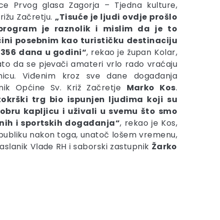
ce Prvog glasa Zagorja – Tjedna kulture,
rižu Začretju.
„Tisuće je ljudi ovdje prošlo
program je raznolik i mislim da je to
ini posebnim kao turističku destinaciju
356 dana u godini“
, rekao je župan Kolar,
ato da se pjevači amateri vrlo rado vraćaju
rnicu. Viđenim kroz sve dane događanja
lnik Općine Sv. Križ Začretje
Marko Kos
.
okrški trg bio ispunjen ljudima koji su
 dobru kapljicu i uživali u svemu što smo
rnih i sportskih događanja“
, rekao je Kos,
u publiku nakon toga, unatoč lošem vremenu,
izaslanik Vlade RH i saborski zastupnik
Žarko