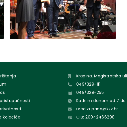
orištenja
Krapina, Magistratska uli
sum
049/329-111
nas
049/329-255
 pristupačnosti
Radnim danom od 7 do 
 privatnosti
ured.zupana@kzz.hr
e kolačića
OIB: 20042466298