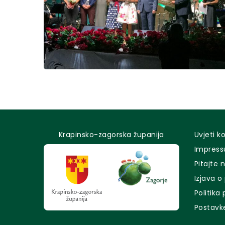
Krapinsko-zagorska županija
Uvjeti k
Impres
Pitajte 
Izjava o
Politika
Postavk