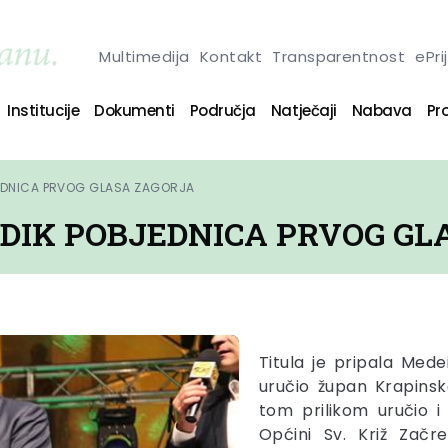
Multimedija
Kontakt
Transparentnost
ePri
Institucije
Dokumenti
Područja
Natječaji
Nabava
Pro
JEDNICA PRVOG GLASA ZAGORJA
DIK POBJEDNICA PRVOG GL
Titula je pripala Medei
uručio župan Krapinsk
tom prilikom uručio i
Općini Sv. Križ Začre