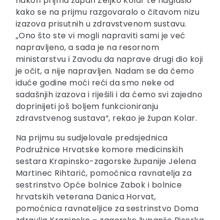
nakon prijma župan Željko Kolar te naglasio
kako se na prijmu razgovaralo o čitavom nizu
izazova prisutnih u zdravstvenom sustavu.
„Ono što ste vi mogli napraviti sami je već
napravljeno, a sada je na resornom
ministarstvu i Zavodu da naprave drugi dio koji
je očit, a nije napravljen. Nadam se da ćemo
iduće godine moći reći da smo neke od
sadašnjih izazova i riješili i da ćemo svi zajedno
doprinijeti još boljem funkcioniranju
zdravstvenog sustava“, rekao je župan Kolar.
Na prijmu su sudjelovale predsjednica
Podružnice Hrvatske komore medicinskih
sestara Krapinsko-zagorske županije Jelena
Martinec Rihtarić, pomoćnica ravnatelja za
sestrinstvo Opće bolnice Zabok i bolnice
hrvatskih veterana Danica Horvat,
pomoćnica ravnateljice za sestrinstvo Doma