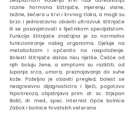
besplatnom vađenju krvi radi određivanja
razine hormona štitnjače, mjerenju visine,
težine, šećera u krvi i krvnog tlaka, a mogli su
brzo i jednostavno obaviti ultrazvuk štitnjače
ili se posavjetovati s liječnikom specijalistom.
Funkcija štitnjače značajna je za normalno
funkcioniranje našeg organizma. Djeluje na
metabolizam i općenito na raspoloženje.
Bolesti štitnjače danas nisu rijetke. Češće od
njih boluju žene, a simptomi su različiti, od
lupanja srca, umora, preznojavanja do suhe
kože. Poželjno je obaviti pregled, bolest se
neagresivno dijagnosticira i liječi, pogotovo
hipotireoza, objašnjava prim. dr. sc. Stjepan
Balić, dr. med., spec. internist Opće bolnice
Zabok i bolnice hrvatskih veterana.